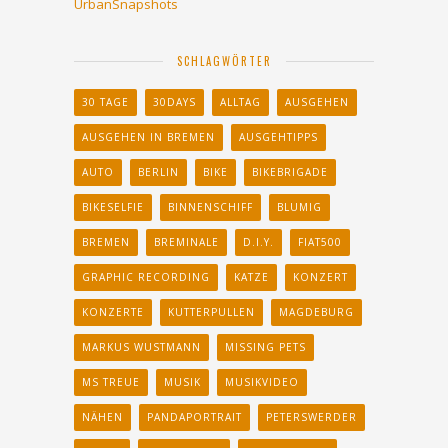
UrbanSnapshots
SCHLAGWÖRTER
30 TAGE
30DAYS
ALLTAG
AUSGEHEN
AUSGEHEN IN BREMEN
AUSGEHTIPPS
AUTO
BERLIN
BIKE
BIKEBRIGADE
BIKESELFIE
BINNENSCHIFF
BLUMIG
BREMEN
BREMINALE
D.I.Y.
FIAT500
GRAPHIC RECORDING
KATZE
KONZERT
KONZERTE
KUTTERPULLEN
MAGDEBURG
MARKUS WUSTMANN
MISSING PETS
MS TREUE
MUSIK
MUSIKVIDEO
NÄHEN
PANDAPORTRAIT
PETERSWERDER