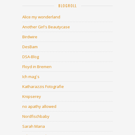
BLOGROLL
Alice my wonderland
Another Girl's Beautycase
Birdwire
DesBam
DSA-Blog
Floyd in Bremen
Ich mag´s
Katharazzis Fotografie
Knipserey
no apathy allowed
Nordfischbaby
Sarah Maria