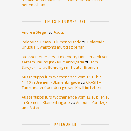
neuen Album
NEUESTE KOMMENTARE
Andrea Steger
zu
About
Polaroids: Remix - Blumenbrigade
zu
Polaroids –
Unusual Symptoms multidisziplinär
Die Abenteuer des Huckleberry Finn - erzählt von
seinem Freund Jim - Blumenbrigade
zu
Tom
Sawyer | Uraufführung im Theater Bremen
Ausgehtipps fürs Wochenende vom 12.10 bis
14.10 in Bremen - Blumenbrigade
zu
CRASH –
Tanztheater über den großen Knall im Leben
Ausgehtipps fürs Wochenende vom 12.10 bi 14.10
in Bremen - Blumenbrigade
zu
Amour – Zandwijk
und Akika
KATEGORIEN