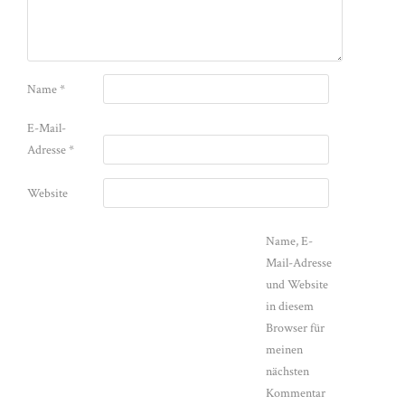
Name
*
E-Mail-
Adresse
*
Website
Name, E-
Mail-Adresse
und Website
in diesem
Browser für
meinen
nächsten
Kommentar