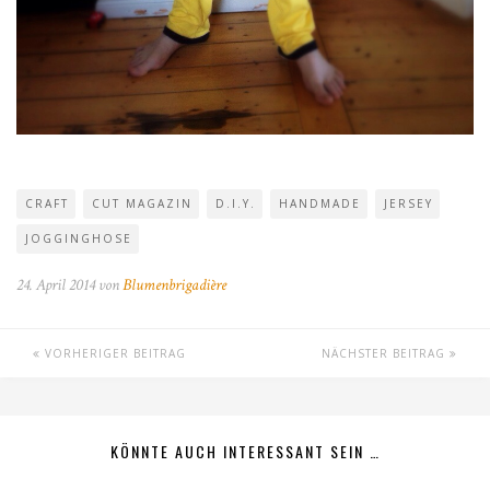
CRAFT
CUT MAGAZIN
D.I.Y.
HANDMADE
JERSEY
JOGGINGHOSE
24. April 2014 von
Blumenbrigadière
VORHERIGER BEITRAG
NÄCHSTER BEITRAG
KÖNNTE AUCH INTERESSANT SEIN …