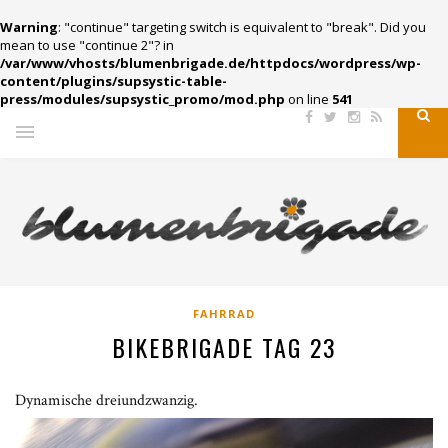
Warning
: "continue" targeting switch is equivalent to "break". Did you
mean to use "continue 2"? in
/var/www/vhosts/blumenbrigade.de/httpdocs/wordpress/wp-
content/plugins/supsystic-table-
press/modules/supsystic_promo/mod.php
on line
541
FAHRRAD
BIKEBRIGADE TAG 23
Dynamische dreiundzwanzig.