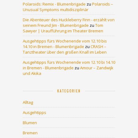
Polaroids: Remix - Blumenbrigade
zu
Polaroids –
Unusual Symptoms multidisziplinär
Die Abenteuer des Huckleberry Finn - erzählt von
seinem Freund Jim - Blumenbrigade
zu
Tom
Sawyer | Uraufführung im Theater Bremen
Ausgehtipps fürs Wochenende vom 12.10 bis
14.10 in Bremen - Blumenbrigade
zu
CRASH –
Tanztheater über den großen Knall im Leben
Ausgehtipps fürs Wochenende vom 12.10 bi 14.10
in Bremen - Blumenbrigade
zu
Amour – Zandwijk
und Akika
KATEGORIEN
Alltag
Ausgehtipps
Blumen
Bremen