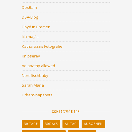
DesBam
DSA-Blog
Floyd in Bremen
Ich mag´s
Katharazzis Fotografie
Knipserey
no apathy allowed
Nordfischbaby
Sarah Maria
UrbanSnapshots
SCHLAGWÖRTER
30 TAGE
30DAYS
ALLTAG
AUSGEHEN