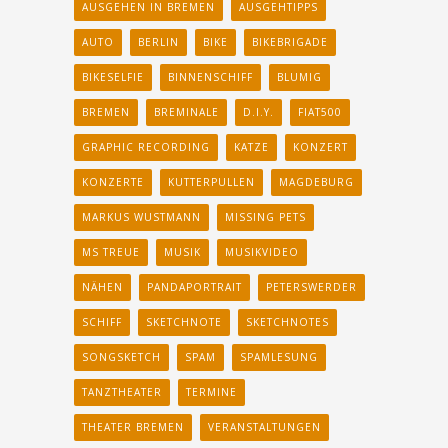
AUSGEHEN IN BREMEN
AUSGEHTIPPS
AUTO
BERLIN
BIKE
BIKEBRIGADE
BIKESELFIE
BINNENSCHIFF
BLUMIG
BREMEN
BREMINALE
D.I.Y.
FIAT500
GRAPHIC RECORDING
KATZE
KONZERT
KONZERTE
KUTTERPULLEN
MAGDEBURG
MARKUS WUSTMANN
MISSING PETS
MS TREUE
MUSIK
MUSIKVIDEO
NÄHEN
PANDAPORTRAIT
PETERSWERDER
SCHIFF
SKETCHNOTE
SKETCHNOTES
SONGSKETCH
SPAM
SPAMLESUNG
TANZTHEATER
TERMINE
THEATER BREMEN
VERANSTALTUNGEN