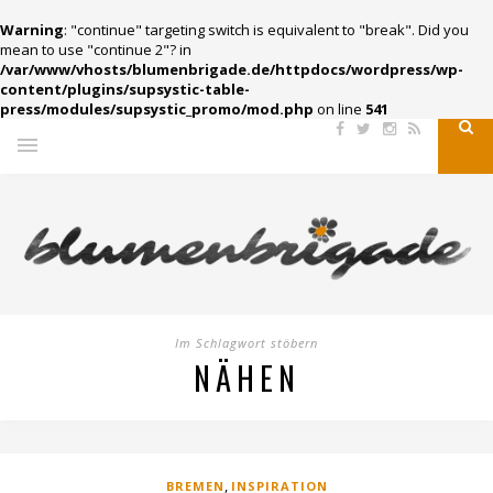
Warning
: "continue" targeting switch is equivalent to "break". Did you
mean to use "continue 2"? in
/var/www/vhosts/blumenbrigade.de/httpdocs/wordpress/wp-
content/plugins/supsystic-table-
press/modules/supsystic_promo/mod.php
on line
541
Im Schlagwort stöbern
NÄHEN
,
BREMEN
INSPIRATION