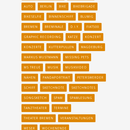
AUTO
BERLIN
BIKE
BIKEBRIGADE
BIKESELFIE
BINNENSCHIFF
BLUMIG
BREMEN
BREMINALE
D.I.Y.
FIAT500
GRAPHIC RECORDING
KATZE
KONZERT
KONZERTE
KUTTERPULLEN
MAGDEBURG
MARKUS WUSTMANN
MISSING PETS
MS TREUE
MUSIK
MUSIKVIDEO
NÄHEN
PANDAPORTRAIT
PETERSWERDER
SCHIFF
SKETCHNOTE
SKETCHNOTES
SONGSKETCH
SPAM
SPAMLESUNG
TANZTHEATER
TERMINE
THEATER BREMEN
VERANSTALTUNGEN
WESER
WOCHENENDE