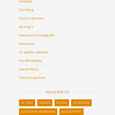
DesBam
DSA-Blog
Floyd in Bremen
Ich mag´s
Katharazzis Fotografie
Knipserey
no apathy allowed
Nordfischbaby
Sarah Maria
UrbanSnapshots
SCHLAGWÖRTER
30 TAGE
30DAYS
ALLTAG
AUSGEHEN
AUSGEHEN IN BREMEN
AUSGEHTIPPS