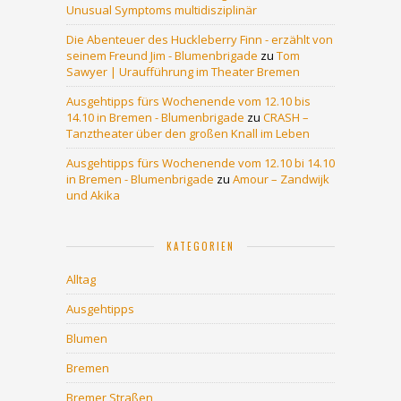
Unusual Symptoms multidisziplinär
Die Abenteuer des Huckleberry Finn - erzählt von
seinem Freund Jim - Blumenbrigade
zu
Tom
Sawyer | Uraufführung im Theater Bremen
Ausgehtipps fürs Wochenende vom 12.10 bis
14.10 in Bremen - Blumenbrigade
zu
CRASH –
Tanztheater über den großen Knall im Leben
Ausgehtipps fürs Wochenende vom 12.10 bi 14.10
in Bremen - Blumenbrigade
zu
Amour – Zandwijk
und Akika
KATEGORIEN
Alltag
Ausgehtipps
Blumen
Bremen
Bremer Straßen