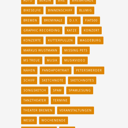
AUTO
BERLIN
BIKE
BIKEBRIGADE
BIKESELFIE
BINNENSCHIFF
BLUMIG
BREMEN
BREMINALE
D.I.Y.
FIAT500
GRAPHIC RECORDING
KATZE
KONZERT
KONZERTE
KUTTERPULLEN
MAGDEBURG
MARKUS WUSTMANN
MISSING PETS
MS TREUE
MUSIK
MUSIKVIDEO
NÄHEN
PANDAPORTRAIT
PETERSWERDER
SCHIFF
SKETCHNOTE
SKETCHNOTES
SONGSKETCH
SPAM
SPAMLESUNG
TANZTHEATER
TERMINE
THEATER BREMEN
VERANSTALTUNGEN
WESER
WOCHENENDE