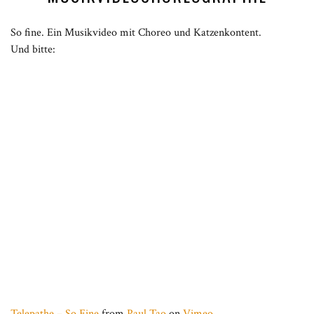
So fine. Ein Musikvideo mit Choreo und Katzenkontent.
Und bitte:
Telepathe – So Fine
from
Paul Tao
on
Vimeo
.