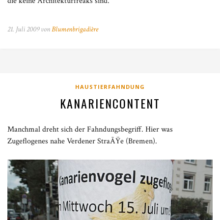
die keine Architekturfreaks sind.
21. Juli 2009 von
Blumenbrigadière
HAUSTIERFAHNDUNG
KANARIENCONTENT
Manchmal dreht sich der Fahndungsbegriff. Hier was
Zugeflogenes nahe Verdener StraÃŸe (Bremen).