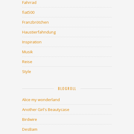
Fahrrad
fiat500
Franzbrötchen
Haustierfahndung
Inspiration
Musik
Reise
Style
BLOGROLL
Alice my wonderland
Another Girl's Beautycase
Birdwire
DesBam