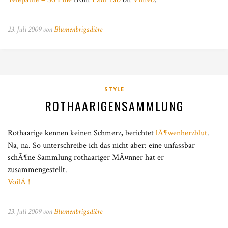
23. Juli 2009 von
Blumenbrigadière
STYLE
ROTHAARIGENSAMMLUNG
Rothaarige kennen keinen Schmerz, berichtet
lÃ¶wenherzblut
.
Na, na. So unterschreibe ich das nicht aber: eine unfassbar
schÃ¶ne Sammlung rothaariger MÃ¤nner hat er
zusammengestellt.
VoilÃ !
23. Juli 2009 von
Blumenbrigadière