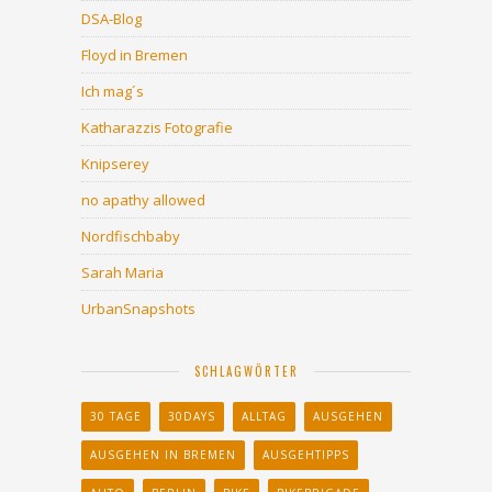
DSA-Blog
Floyd in Bremen
Ich mag´s
Katharazzis Fotografie
Knipserey
no apathy allowed
Nordfischbaby
Sarah Maria
UrbanSnapshots
SCHLAGWÖRTER
30 TAGE
30DAYS
ALLTAG
AUSGEHEN
AUSGEHEN IN BREMEN
AUSGEHTIPPS