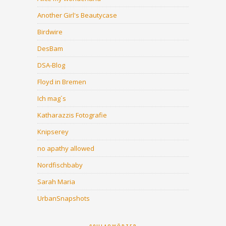
Another Girl's Beautycase
Birdwire
DesBam
DSA-Blog
Floyd in Bremen
Ich mag´s
Katharazzis Fotografie
Knipserey
no apathy allowed
Nordfischbaby
Sarah Maria
UrbanSnapshots