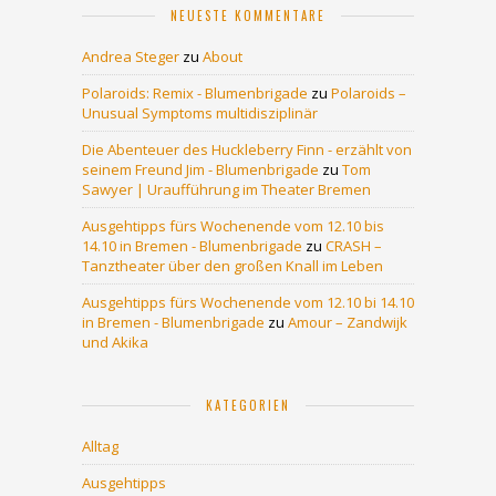
NEUESTE KOMMENTARE
Andrea Steger
zu
About
Polaroids: Remix - Blumenbrigade
zu
Polaroids –
Unusual Symptoms multidisziplinär
Die Abenteuer des Huckleberry Finn - erzählt von
seinem Freund Jim - Blumenbrigade
zu
Tom
Sawyer | Uraufführung im Theater Bremen
Ausgehtipps fürs Wochenende vom 12.10 bis
14.10 in Bremen - Blumenbrigade
zu
CRASH –
Tanztheater über den großen Knall im Leben
Ausgehtipps fürs Wochenende vom 12.10 bi 14.10
in Bremen - Blumenbrigade
zu
Amour – Zandwijk
und Akika
KATEGORIEN
Alltag
Ausgehtipps