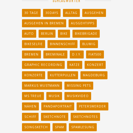
SCHLAGWÖRTER
30 TAGE
30DAYS
ALLTAG
AUSGEHEN
AUSGEHEN IN BREMEN
AUSGEHTIPPS
AUTO
BERLIN
BIKE
BIKEBRIGADE
BIKESELFIE
BINNENSCHIFF
BLUMIG
BREMEN
BREMINALE
D.I.Y.
FIAT500
GRAPHIC RECORDING
KATZE
KONZERT
KONZERTE
KUTTERPULLEN
MAGDEBURG
MARKUS WUSTMANN
MISSING PETS
MS TREUE
MUSIK
MUSIKVIDEO
NÄHEN
PANDAPORTRAIT
PETERSWERDER
SCHIFF
SKETCHNOTE
SKETCHNOTES
SONGSKETCH
SPAM
SPAMLESUNG