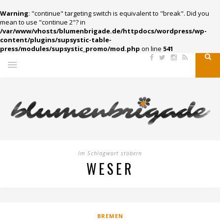
Warning
: "continue" targeting switch is equivalent to "break". Did you
mean to use "continue 2"? in
/var/www/vhosts/blumenbrigade.de/httpdocs/wordpress/wp-
content/plugins/supsystic-table-
press/modules/supsystic_promo/mod.php
on line
541
Im Schlagwort stöbern
WESER
BREMEN