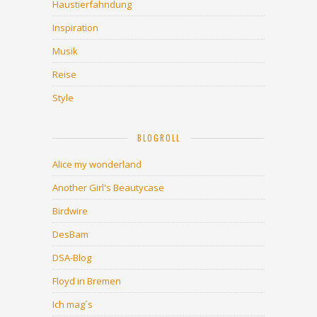
Haustierfahndung
Inspiration
Musik
Reise
Style
BLOGROLL
Alice my wonderland
Another Girl's Beautycase
Birdwire
DesBam
DSA-Blog
Floyd in Bremen
Ich mag´s