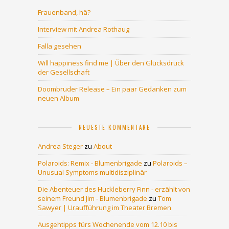
Frauenband, hä?
Interview mit Andrea Rothaug
Falla gesehen
Will happiness find me | Über den Glücksdruck
der Gesellschaft
Doombruder Release – Ein paar Gedanken zum
neuen Album
NEUESTE KOMMENTARE
Andrea Steger
zu
About
Polaroids: Remix - Blumenbrigade
zu
Polaroids –
Unusual Symptoms multidisziplinär
Die Abenteuer des Huckleberry Finn - erzählt von
seinem Freund Jim - Blumenbrigade
zu
Tom
Sawyer | Uraufführung im Theater Bremen
Ausgehtipps fürs Wochenende vom 12.10 bis