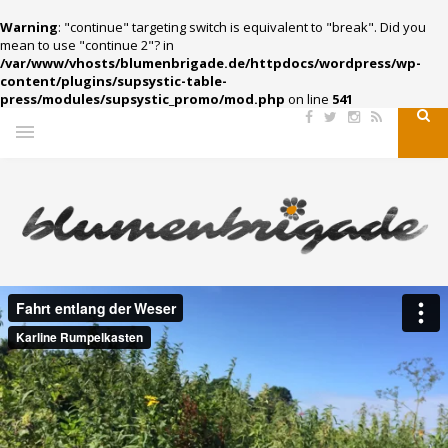
Warning
: "continue" targeting switch is equivalent to "break". Did you
mean to use "continue 2"? in
/var/www/vhosts/blumenbrigade.de/httpdocs/wordpress/wp-
content/plugins/supsystic-table-
press/modules/supsystic_promo/mod.php
on line
541