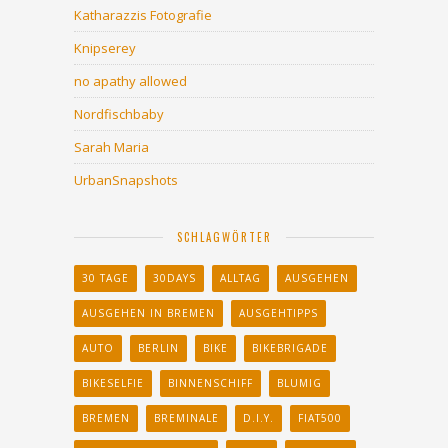
Katharazzis Fotografie
Knipserey
no apathy allowed
Nordfischbaby
Sarah Maria
UrbanSnapshots
SCHLAGWÖRTER
30 TAGE
30DAYS
ALLTAG
AUSGEHEN
AUSGEHEN IN BREMEN
AUSGEHTIPPS
AUTO
BERLIN
BIKE
BIKEBRIGADE
BIKESELFIE
BINNENSCHIFF
BLUMIG
BREMEN
BREMINALE
D.I.Y.
FIAT500