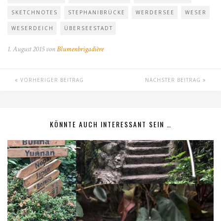
SKETCHNOTES
STEPHANIBRÜCKE
WERDERSEE
WESER
WESERDEICH
ÜBERSEESTADT
1. August 2015 von
Blumenbrigadière
VORHERIGER BEITRAG
NÄCHSTER BEITRAG
KÖNNTE AUCH INTERESSANT SEIN …