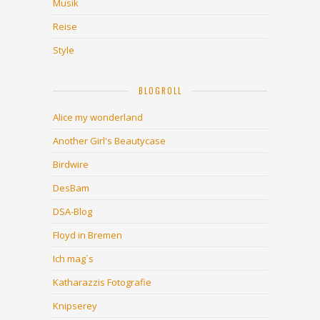
Musik
Reise
Style
BLOGROLL
Alice my wonderland
Another Girl's Beautycase
Birdwire
DesBam
DSA-Blog
Floyd in Bremen
Ich mag´s
Katharazzis Fotografie
Knipserey