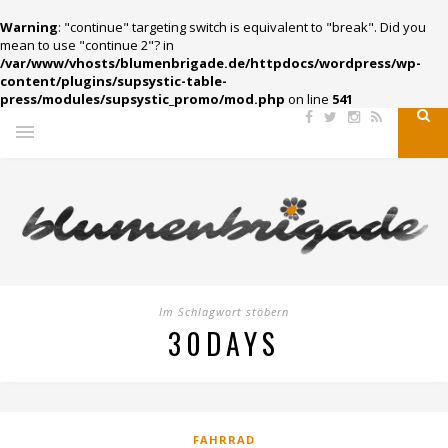
Warning
: "continue" targeting switch is equivalent to "break". Did you
mean to use "continue 2"? in
/var/www/vhosts/blumenbrigade.de/httpdocs/wordpress/wp-
content/plugins/supsystic-table-
press/modules/supsystic_promo/mod.php
on line
541
Im Schlagwort stöbern
30DAYS
FAHRRAD