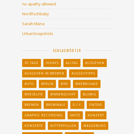
no apathy allowed
Nordfischbaby
Sarah Maria
UrbanSnapshots
SCHLAGWÖRTER
30 TAGE
30DAYS
ALLTAG
AUSGEHEN
AUSGEHEN IN BREMEN
AUSGEHTIPPS
AUTO
BERLIN
BIKE
BIKEBRIGADE
BIKESELFIE
BINNENSCHIFF
BLUMIG
BREMEN
BREMINALE
D.I.Y.
FIAT500
GRAPHIC RECORDING
KATZE
KONZERT
KONZERTE
KUTTERPULLEN
MAGDEBURG