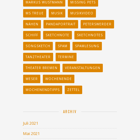
MARKUS WUSTMANN
MISSING PETS
MS TREUE
MUSIK
MUSIKVIDEO
NÄHEN
PANDAPORTRAIT
PETERSWERDER
SCHIFF
SKETCHNOTE
SKETCHNOTES
SONGSKETCH
SPAM
SPAMLESUNG
TANZTHEATER
TERMINE
THEATER BREMEN
VERANSTALTUNGEN
WESER
WOCHENENDE
WOCHENENDTIPPS
ZETTEL
ARCHIV
Juli 2021
Mai 2021