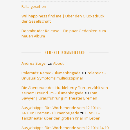
Falla gesehen
Will happiness find me | Über den Glücksdruck
der Gesellschaft
Doombruder Release – Ein paar Gedanken zum
neuen Album
NEUESTE KOMMENTARE
Andrea Steger
zu
About
Polaroids: Remix - Blumenbrigade
zu
Polaroids –
Unusual Symptoms multidisziplinär
Die Abenteuer des Huckleberry Finn - erzählt von
seinem Freund Jim - Blumenbrigade
zu
Tom
Sawyer | Uraufführung im Theater Bremen
Ausgehtipps fürs Wochenende vom 12.10 bis
14.10 in Bremen - Blumenbrigade
zu
CRASH –
Tanztheater über den großen Knall im Leben
Ausgehtipps fürs Wochenende vom 12.10 bi 14.10