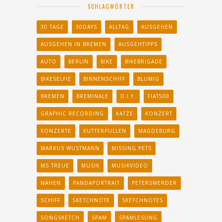
SCHLAGWÖRTER
30 TAGE
30DAYS
ALLTAG
AUSGEHEN
AUSGEHEN IN BREMEN
AUSGEHTIPPS
AUTO
BERLIN
BIKE
BIKEBRIGADE
BIKESELFIE
BINNENSCHIFF
BLUMIG
BREMEN
BREMINALE
D.I.Y.
FIAT500
GRAPHIC RECORDING
KATZE
KONZERT
KONZERTE
KUTTERPULLEN
MAGDEBURG
MARKUS WUSTMANN
MISSING PETS
MS TREUE
MUSIK
MUSIKVIDEO
NÄHEN
PANDAPORTRAIT
PETERSWERDER
SCHIFF
SKETCHNOTE
SKETCHNOTES
SONGSKETCH
SPAM
SPAMLESUNG