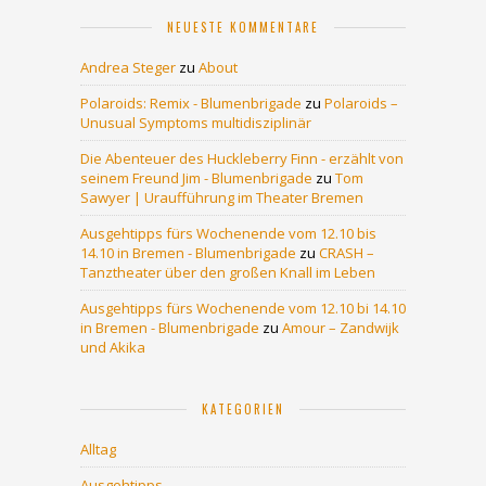
NEUESTE KOMMENTARE
Andrea Steger
zu
About
Polaroids: Remix - Blumenbrigade
zu
Polaroids –
Unusual Symptoms multidisziplinär
Die Abenteuer des Huckleberry Finn - erzählt von
seinem Freund Jim - Blumenbrigade
zu
Tom
Sawyer | Uraufführung im Theater Bremen
Ausgehtipps fürs Wochenende vom 12.10 bis
14.10 in Bremen - Blumenbrigade
zu
CRASH –
Tanztheater über den großen Knall im Leben
Ausgehtipps fürs Wochenende vom 12.10 bi 14.10
in Bremen - Blumenbrigade
zu
Amour – Zandwijk
und Akika
KATEGORIEN
Alltag
Ausgehtipps