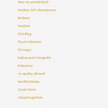
Alice my wonderland
Another Girl's Beautycase
Birdwire
DesBam
DSA-Blog
Floyd in Bremen
Ich mag´s
Katharazzis Fotografie
Knipserey
no apathy allowed
Nordfischbaby
Sarah Maria
UrbanSnapshots