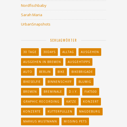
Nordfischbaby
Sarah Maria
UrbanSnapshots
SCHLAGWÖRTER
30 TAGE
30DAYS
ALLTAG
AUSGEHEN
AUSGEHEN IN BREMEN
AUSGEHTIPPS
AUTO
BERLIN
BIKE
BIKEBRIGADE
BIKESELFIE
BINNENSCHIFF
BLUMIG
BREMEN
BREMINALE
D.I.Y.
FIAT500
GRAPHIC RECORDING
KATZE
KONZERT
KONZERTE
KUTTERPULLEN
MAGDEBURG
MARKUS WUSTMANN
MISSING PETS