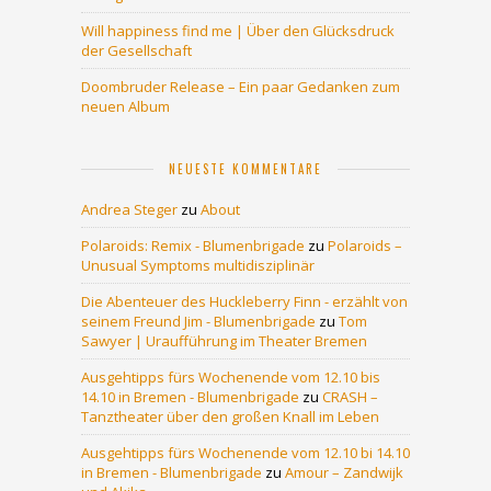
Will happiness find me | Über den Glücksdruck
der Gesellschaft
Doombruder Release – Ein paar Gedanken zum
neuen Album
NEUESTE KOMMENTARE
Andrea Steger
zu
About
Polaroids: Remix - Blumenbrigade
zu
Polaroids –
Unusual Symptoms multidisziplinär
Die Abenteuer des Huckleberry Finn - erzählt von
seinem Freund Jim - Blumenbrigade
zu
Tom
Sawyer | Uraufführung im Theater Bremen
Ausgehtipps fürs Wochenende vom 12.10 bis
14.10 in Bremen - Blumenbrigade
zu
CRASH –
Tanztheater über den großen Knall im Leben
Ausgehtipps fürs Wochenende vom 12.10 bi 14.10
in Bremen - Blumenbrigade
zu
Amour – Zandwijk