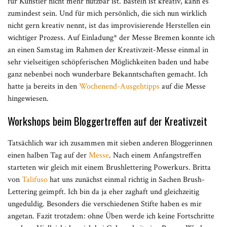
für Künstler nicht mehr nutzbar ist. Basteln ist kreativ, kann es
zumindest sein. Und für mich persönlich, die sich nun wirklich
nicht gern kreativ nennt, ist das improvisierende Herstellen ein
wichtiger Prozess. Auf Einladung* der Messe Bremen konnte ich
an einen Samstag im Rahmen der Kreativzeit-Messe einmal in
sehr vielseitigen schöpferischen Möglichkeiten baden und habe
ganz nebenbei noch wunderbare Bekanntschaften gemacht. Ich
hatte ja bereits in den
Wochenend-Ausgehtipps
auf die Messe
hingewiesen.
Workshops beim Bloggertreffen auf der Kreativzeit
Tatsächlich war ich zusammen mit sieben anderen Bloggerinnen
einen halben Tag auf der
Messe
. Nach einem Anfangstreffen
starteten wir gleich mit einem Brushlettering Powerkurs. Britta
von
Talifuso
hat uns zunächst einmal richtig in Sachen Brush-
Lettering geimpft. Ich bin da ja eher zaghaft und gleichzeitig
ungeduldig. Besonders die verschiedenen Stifte haben es mir
angetan. Fazit trotzdem: ohne Üben werde ich keine Fortschritte