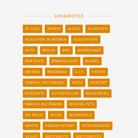
SCHLAGWÖRTER
30 TAGE
30DAYS
ALLTAG
AUSGEHEN
AUSGEHEN IN BREMEN
AUSGEHTIPPS
AUTO
BERLIN
BIKE
BIKEBRIGADE
BIKESELFIE
BINNENSCHIFF
BLUMIG
BREMEN
BREMINALE
D.I.Y.
FIAT500
GRAPHIC RECORDING
KATZE
KONZERT
KONZERTE
KUTTERPULLEN
MAGDEBURG
MARKUS WUSTMANN
MISSING PETS
MS TREUE
MUSIK
MUSIKVIDEO
NÄHEN
PANDAPORTRAIT
PETERSWERDER
SCHIFF
SKETCHNOTE
SKETCHNOTES