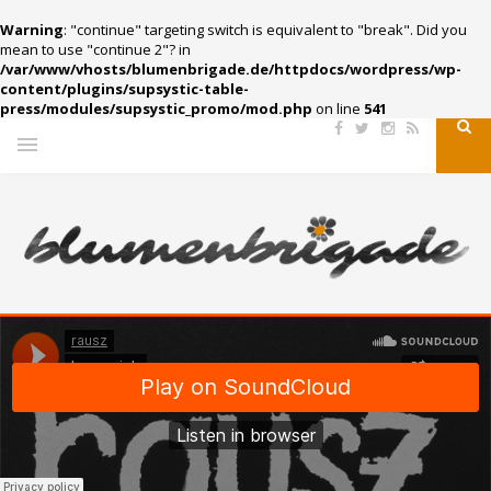
Warning
: "continue" targeting switch is equivalent to "break". Did you
mean to use "continue 2"? in
/var/www/vhosts/blumenbrigade.de/httpdocs/wordpress/wp-
content/plugins/supsystic-table-
press/modules/supsystic_promo/mod.php
on line
541