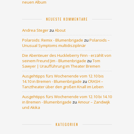
neuen Album
NEUESTE KOMMENTARE
Andrea Steger
zu
About
Polaroids: Remix - Blumenbrigade
zu
Polaroids –
Unusual Symptoms multidisziplinär
Die Abenteuer des Huckleberry Finn - erzählt von
seinem Freund Jim - Blumenbrigade
zu
Tom
Sawyer | Uraufführung im Theater Bremen
Ausgehtipps fürs Wochenende vom 12.10 bis
14.10 in Bremen - Blumenbrigade
zu
CRASH –
Tanztheater über den großen Knall im Leben
Ausgehtipps fürs Wochenende vom 12.10 bi 14.10
in Bremen - Blumenbrigade
zu
Amour – Zandwijk
und Akika
KATEGORIEN