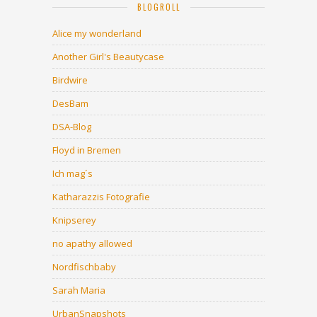
BLOGROLL
Alice my wonderland
Another Girl's Beautycase
Birdwire
DesBam
DSA-Blog
Floyd in Bremen
Ich mag´s
Katharazzis Fotografie
Knipserey
no apathy allowed
Nordfischbaby
Sarah Maria
UrbanSnapshots