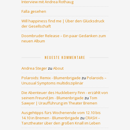
Interview mit Andrea Rothaug
Falla gesehen
Will happiness find me | Über den Glücksdruck
der Gesellschaft
Doombruder Release – Ein paar Gedanken zum
neuen Album
NEUESTE KOMMENTARE
Andrea Steger
zu
About
Polaroids: Remix - Blumenbrigade
zu
Polaroids –
Unusual Symptoms multidisziplinär
Die Abenteuer des Huckleberry Finn - erzählt von
seinem Freund Jim - Blumenbrigade
zu
Tom
Sawyer | Uraufführung im Theater Bremen
Ausgehtipps fürs Wochenende vom 12.10 bis
14.10 in Bremen - Blumenbrigade
zu
CRASH –
Tanztheater über den großen Knall im Leben