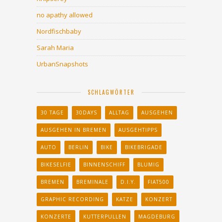
no apathy allowed
Nordfischbaby
Sarah Maria
UrbanSnapshots
SCHLAGWÖRTER
30 TAGE
30DAYS
ALLTAG
AUSGEHEN
AUSGEHEN IN BREMEN
AUSGEHTIPPS
AUTO
BERLIN
BIKE
BIKEBRIGADE
BIKESELFIE
BINNENSCHIFF
BLUMIG
BREMEN
BREMINALE
D.I.Y.
FIAT500
GRAPHIC RECORDING
KATZE
KONZERT
KONZERTE
KUTTERPULLEN
MAGDEBURG