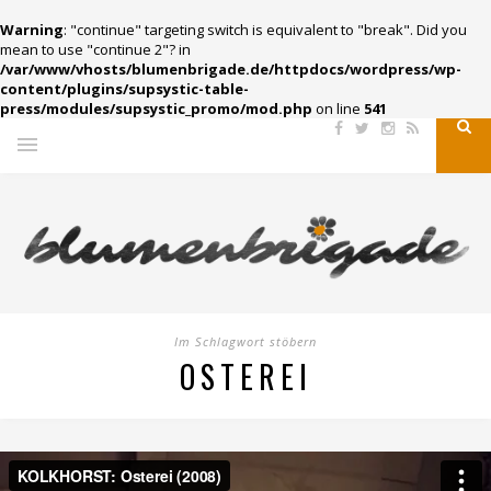
Warning
: "continue" targeting switch is equivalent to "break". Did you
mean to use "continue 2"? in
/var/www/vhosts/blumenbrigade.de/httpdocs/wordpress/wp-
content/plugins/supsystic-table-
press/modules/supsystic_promo/mod.php
on line
541
Im Schlagwort stöbern
OSTEREI