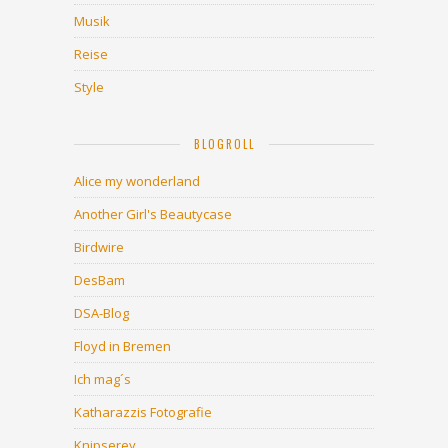
Musik
Reise
Style
BLOGROLL
Alice my wonderland
Another Girl's Beautycase
Birdwire
DesBam
DSA-Blog
Floyd in Bremen
Ich mag´s
Katharazzis Fotografie
Knipserey