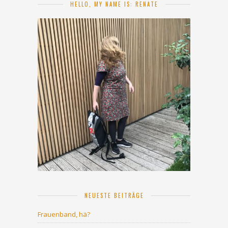
HELLO, MY NAME IS: RENATE
NEUESTE BEITRÄGE
Frauenband, hä?