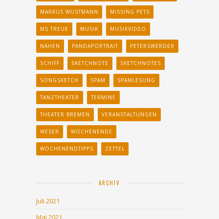
MARKUS WUSTMANN
MISSING PETS
MS TREUE
MUSIK
MUSIKVIDEO
NÄHEN
PANDAPORTRAIT
PETERSWERDER
SCHIFF
SKETCHNOTE
SKETCHNOTES
SONGSKETCH
SPAM
SPAMLESUNG
TANZTHEATER
TERMINE
THEATER BREMEN
VERANSTALTUNGEN
WESER
WOCHENENDE
WOCHENENDTIPPS
ZETTEL
ARCHIV
Juli 2021
Mai 2021