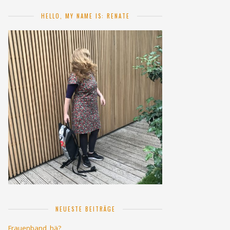
HELLO, MY NAME IS: RENATE
NEUESTE BEITRÄGE
Frauenband, hä?