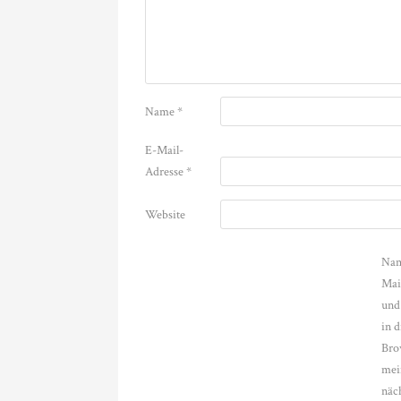
Name
*
E-Mail-
Adresse
*
Website
Nam
Mai
und
in 
Bro
mei
näc