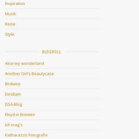
Inspiration
Musik
Reise
Style
BLOGROLL
Alice my wonderland
Another Girl's Beautycase
Birdwire
DesBam
DSA-Blog
Floyd in Bremen
Ich mag´s
Katharazzis Fotografie