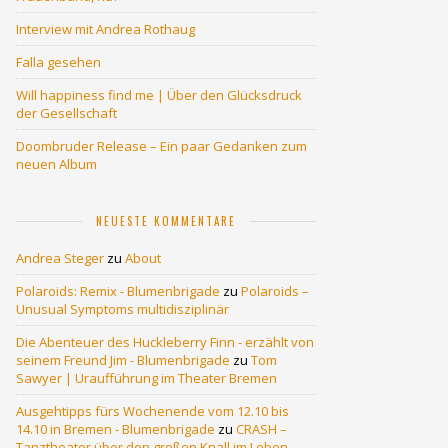
Interview mit Andrea Rothaug
Falla gesehen
Will happiness find me | Über den Glücksdruck
der Gesellschaft
Doombruder Release – Ein paar Gedanken zum
neuen Album
NEUESTE KOMMENTARE
Andrea Steger
zu
About
Polaroids: Remix - Blumenbrigade
zu
Polaroids –
Unusual Symptoms multidisziplinär
Die Abenteuer des Huckleberry Finn - erzählt von
seinem Freund Jim - Blumenbrigade
zu
Tom
Sawyer | Uraufführung im Theater Bremen
Ausgehtipps fürs Wochenende vom 12.10 bis
14.10 in Bremen - Blumenbrigade
zu
CRASH –
Tanztheater über den großen Knall im Leben