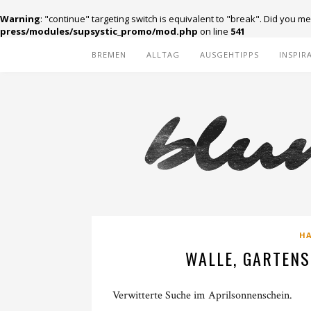
Warning
: "continue" targeting switch is equivalent to "break". Did you m
press/modules/supsystic_promo/mod.php
on line
541
BREMEN
ALLTAG
AUSGEHTIPPS
INSPIR
H
WALLE, GARTEN
Verwitterte Suche im Aprilsonnenschein.