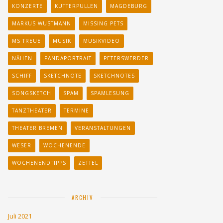
KONZERTE
KUTTERPULLEN
MAGDEBURG
MARKUS WUSTMANN
MISSING PETS
MS TREUE
MUSIK
MUSIKVIDEO
NÄHEN
PANDAPORTRAIT
PETERSWERDER
SCHIFF
SKETCHNOTE
SKETCHNOTES
SONGSKETCH
SPAM
SPAMLESUNG
TANZTHEATER
TERMINE
THEATER BREMEN
VERANSTALTUNGEN
WESER
WOCHENENDE
WOCHENENDTIPPS
ZETTEL
ARCHIV
Juli 2021