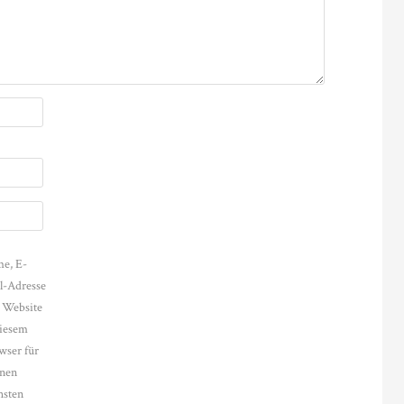
e, E-
l-Adresse
 Website
diesem
wser für
nen
hsten