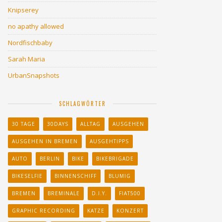
Knipserey
no apathy allowed
Nordfischbaby
Sarah Maria
UrbanSnapshots
SCHLAGWÖRTER
30 TAGE
30DAYS
ALLTAG
AUSGEHEN
AUSGEHEN IN BREMEN
AUSGEHTIPPS
AUTO
BERLIN
BIKE
BIKEBRIGADE
BIKESELFIE
BINNENSCHIFF
BLUMIG
BREMEN
BREMINALE
D.I.Y.
FIAT500
GRAPHIC RECORDING
KATZE
KONZERT