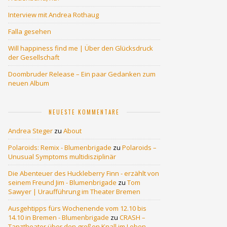
Interview mit Andrea Rothaug
Falla gesehen
Will happiness find me | Über den Glücksdruck
der Gesellschaft
Doombruder Release – Ein paar Gedanken zum
neuen Album
NEUESTE KOMMENTARE
Andrea Steger
zu
About
Polaroids: Remix - Blumenbrigade
zu
Polaroids –
Unusual Symptoms multidisziplinär
Die Abenteuer des Huckleberry Finn - erzählt von
seinem Freund Jim - Blumenbrigade
zu
Tom
Sawyer | Uraufführung im Theater Bremen
Ausgehtipps fürs Wochenende vom 12.10 bis
14.10 in Bremen - Blumenbrigade
zu
CRASH –
Tanztheater über den großen Knall im Leben