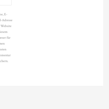
e, E-
l-Adresse
 Website
diesem
wser für
nen
hsten
mentar
ichern.