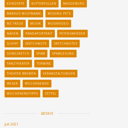
KONZERTE
KUTTERPULLEN
MAGDEBURG
MARKUS WUSTMANN
MISSING PETS
MS TREUE
MUSIK
MUSIKVIDEO
NÄHEN
PANDAPORTRAIT
PETERSWERDER
SCHIFF
SKETCHNOTE
SKETCHNOTES
SONGSKETCH
SPAM
SPAMLESUNG
TANZTHEATER
TERMINE
THEATER BREMEN
VERANSTALTUNGEN
WESER
WOCHENENDE
WOCHENENDTIPPS
ZETTEL
ARCHIV
Juli 2021