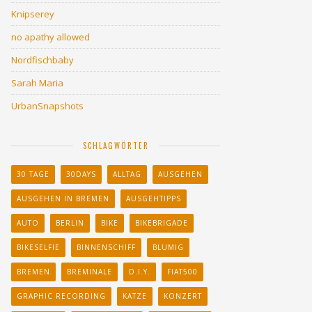
Knipserey
no apathy allowed
Nordfischbaby
Sarah Maria
UrbanSnapshots
SCHLAGWÖRTER
30 TAGE
30DAYS
ALLTAG
AUSGEHEN
AUSGEHEN IN BREMEN
AUSGEHTIPPS
AUTO
BERLIN
BIKE
BIKEBRIGADE
BIKESELFIE
BINNENSCHIFF
BLUMIG
BREMEN
BREMINALE
D.I.Y.
FIAT500
GRAPHIC RECORDING
KATZE
KONZERT