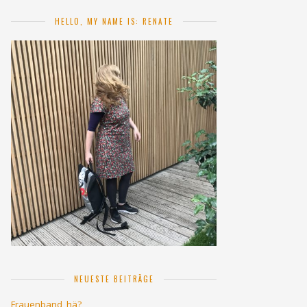
HELLO, MY NAME IS: RENATE
NEUESTE BEITRÄGE
Frauenband, hä?