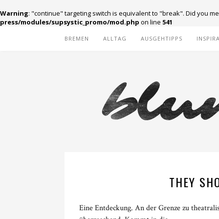
Warning
: "continue" targeting switch is equivalent to "break". Did you m
press/modules/supsystic_promo/mod.php
on line
541
BREMEN
ALLTAG
AUSGEHTIPPS
INSPIR
THEY SH
Eine Entdeckung. An der Grenze zu theatralisc