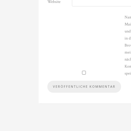
Website
Nam
Mai
und
in 
Bro
mei
näc
Kom
spe