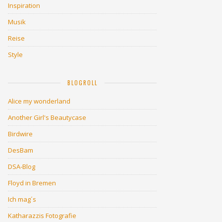
Inspiration
Musik
Reise
Style
BLOGROLL
Alice my wonderland
Another Girl's Beautycase
Birdwire
DesBam
DSA-Blog
Floyd in Bremen
Ich mag´s
Katharazzis Fotografie