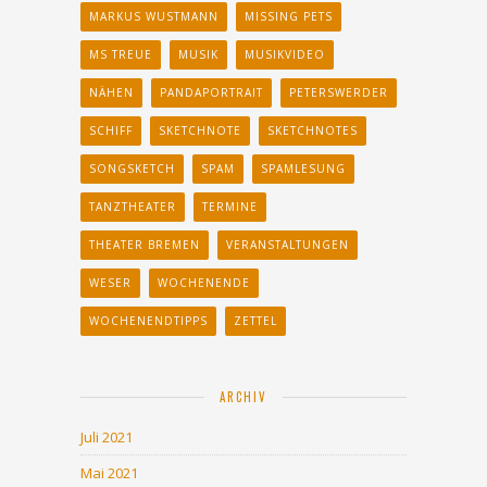
MARKUS WUSTMANN
MISSING PETS
MS TREUE
MUSIK
MUSIKVIDEO
NÄHEN
PANDAPORTRAIT
PETERSWERDER
SCHIFF
SKETCHNOTE
SKETCHNOTES
SONGSKETCH
SPAM
SPAMLESUNG
TANZTHEATER
TERMINE
THEATER BREMEN
VERANSTALTUNGEN
WESER
WOCHENENDE
WOCHENENDTIPPS
ZETTEL
ARCHIV
Juli 2021
Mai 2021