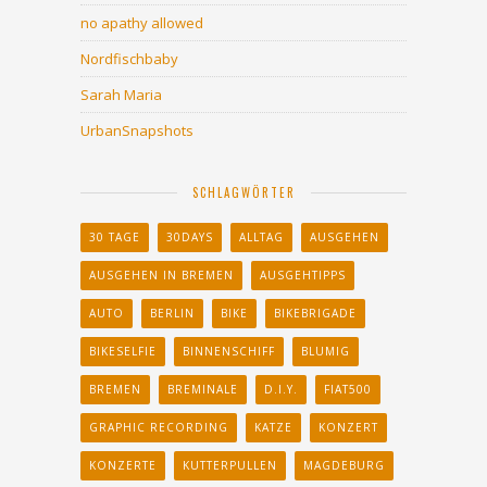
no apathy allowed
Nordfischbaby
Sarah Maria
UrbanSnapshots
SCHLAGWÖRTER
30 TAGE
30DAYS
ALLTAG
AUSGEHEN
AUSGEHEN IN BREMEN
AUSGEHTIPPS
AUTO
BERLIN
BIKE
BIKEBRIGADE
BIKESELFIE
BINNENSCHIFF
BLUMIG
BREMEN
BREMINALE
D.I.Y.
FIAT500
GRAPHIC RECORDING
KATZE
KONZERT
KONZERTE
KUTTERPULLEN
MAGDEBURG