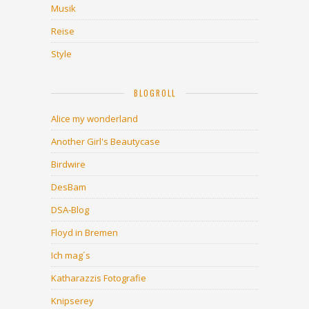
Musik
Reise
Style
BLOGROLL
Alice my wonderland
Another Girl's Beautycase
Birdwire
DesBam
DSA-Blog
Floyd in Bremen
Ich mag´s
Katharazzis Fotografie
Knipserey