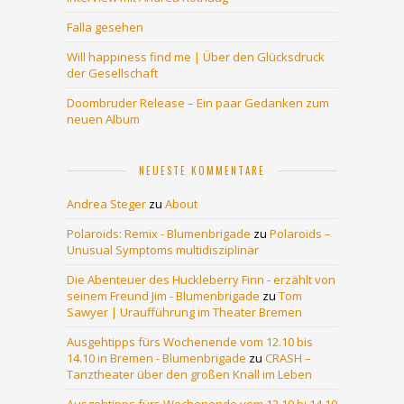
Falla gesehen
Will happiness find me | Über den Glücksdruck
der Gesellschaft
Doombruder Release – Ein paar Gedanken zum
neuen Album
NEUESTE KOMMENTARE
Andrea Steger
zu
About
Polaroids: Remix - Blumenbrigade
zu
Polaroids –
Unusual Symptoms multidisziplinär
Die Abenteuer des Huckleberry Finn - erzählt von
seinem Freund Jim - Blumenbrigade
zu
Tom
Sawyer | Uraufführung im Theater Bremen
Ausgehtipps fürs Wochenende vom 12.10 bis
14.10 in Bremen - Blumenbrigade
zu
CRASH –
Tanztheater über den großen Knall im Leben