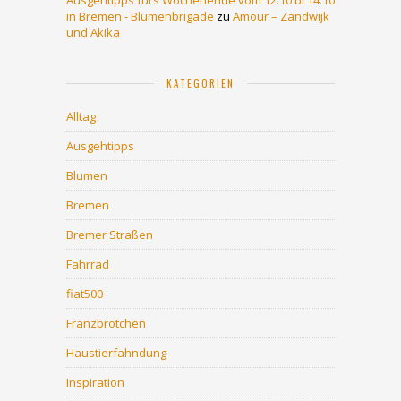
Ausgehtipps fürs Wochenende vom 12.10 bi 14.10
in Bremen - Blumenbrigade
zu
Amour – Zandwijk
und Akika
KATEGORIEN
Alltag
Ausgehtipps
Blumen
Bremen
Bremer Straßen
Fahrrad
fiat500
Franzbrötchen
Haustierfahndung
Inspiration