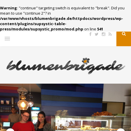
Warning
: "continue" targeting switch is equivalent to "break". Did you
mean to use "continue 2"? in
/var/www/vhosts/blumenbrigade.de/httpdocs/wordpress/wp-
content/plugins/supsystic-table-
press/modules/supsystic_promo/mod.php
on line
541