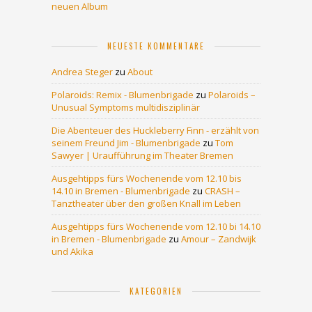
neuen Album
NEUESTE KOMMENTARE
Andrea Steger
zu
About
Polaroids: Remix - Blumenbrigade
zu
Polaroids –
Unusual Symptoms multidisziplinär
Die Abenteuer des Huckleberry Finn - erzählt von
seinem Freund Jim - Blumenbrigade
zu
Tom
Sawyer | Uraufführung im Theater Bremen
Ausgehtipps fürs Wochenende vom 12.10 bis
14.10 in Bremen - Blumenbrigade
zu
CRASH –
Tanztheater über den großen Knall im Leben
Ausgehtipps fürs Wochenende vom 12.10 bi 14.10
in Bremen - Blumenbrigade
zu
Amour – Zandwijk
und Akika
KATEGORIEN