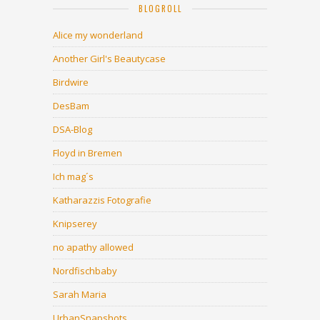
BLOGROLL
Alice my wonderland
Another Girl's Beautycase
Birdwire
DesBam
DSA-Blog
Floyd in Bremen
Ich mag´s
Katharazzis Fotografie
Knipserey
no apathy allowed
Nordfischbaby
Sarah Maria
UrbanSnapshots