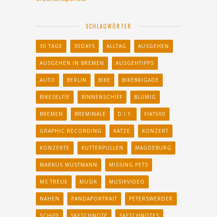
SCHLAGWÖRTER
30 TAGE
30DAYS
ALLTAG
AUSGEHEN
AUSGEHEN IN BREMEN
AUSGEHTIPPS
AUTO
BERLIN
BIKE
BIKEBRIGADE
BIKESELFIE
BINNENSCHIFF
BLUMIG
BREMEN
BREMINALE
D.I.Y.
FIAT500
GRAPHIC RECORDING
KATZE
KONZERT
KONZERTE
KUTTERPULLEN
MAGDEBURG
MARKUS WUSTMANN
MISSING PETS
MS TREUE
MUSIK
MUSIKVIDEO
NÄHEN
PANDAPORTRAIT
PETERSWERDER
SCHIFF
SKETCHNOTE
SKETCHNOTES