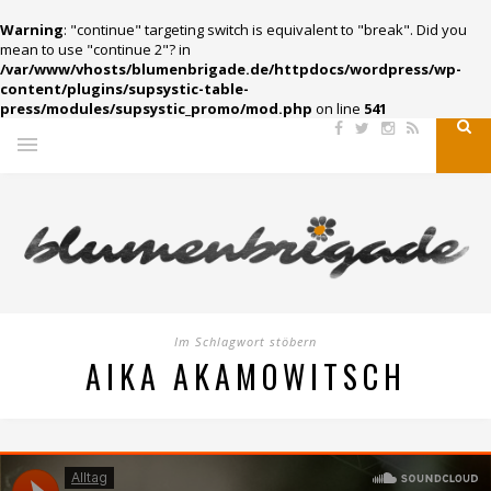
Warning
: "continue" targeting switch is equivalent to "break". Did you
mean to use "continue 2"? in
/var/www/vhosts/blumenbrigade.de/httpdocs/wordpress/wp-
content/plugins/supsystic-table-
press/modules/supsystic_promo/mod.php
on line
541
Im Schlagwort stöbern
AIKA AKAMOWITSCH