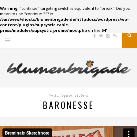
Warning
: "continue" targeting switch is equivalent to "break". Did you
mean to use "continue 2"? in
/var/www/vhosts/blumenbrigade.de/httpdocs/wordpress/wp-
content/plugins/supsystic-table-
press/modules/supsystic_promo/mod.php
on line
541
Im Schlagwort stöbern
BARONESSE