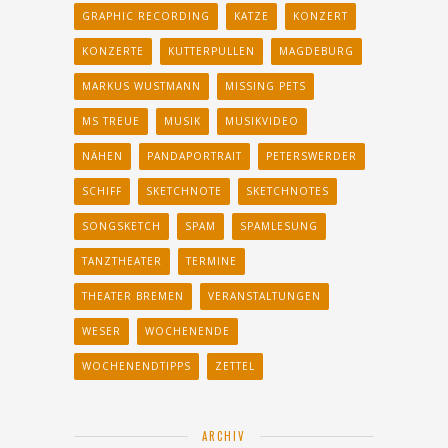
GRAPHIC RECORDING
KATZE
KONZERT
KONZERTE
KUTTERPULLEN
MAGDEBURG
MARKUS WUSTMANN
MISSING PETS
MS TREUE
MUSIK
MUSIKVIDEO
NÄHEN
PANDAPORTRAIT
PETERSWERDER
SCHIFF
SKETCHNOTE
SKETCHNOTES
SONGSKETCH
SPAM
SPAMLESUNG
TANZTHEATER
TERMINE
THEATER BREMEN
VERANSTALTUNGEN
WESER
WOCHENENDE
WOCHENENDTIPPS
ZETTEL
ARCHIV