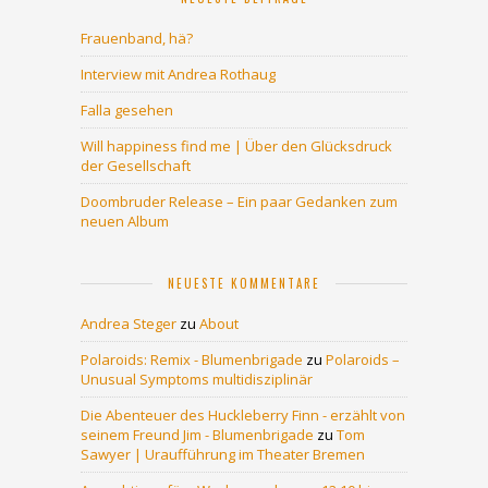
Frauenband, hä?
Interview mit Andrea Rothaug
Falla gesehen
Will happiness find me | Über den Glücksdruck
der Gesellschaft
Doombruder Release – Ein paar Gedanken zum
neuen Album
NEUESTE KOMMENTARE
Andrea Steger
zu
About
Polaroids: Remix - Blumenbrigade
zu
Polaroids –
Unusual Symptoms multidisziplinär
Die Abenteuer des Huckleberry Finn - erzählt von
seinem Freund Jim - Blumenbrigade
zu
Tom
Sawyer | Uraufführung im Theater Bremen