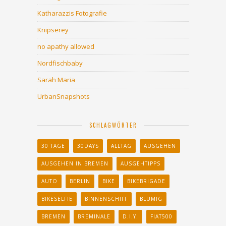
Katharazzis Fotografie
Knipserey
no apathy allowed
Nordfischbaby
Sarah Maria
UrbanSnapshots
SCHLAGWÖRTER
30 TAGE
30DAYS
ALLTAG
AUSGEHEN
AUSGEHEN IN BREMEN
AUSGEHTIPPS
AUTO
BERLIN
BIKE
BIKEBRIGADE
BIKESELFIE
BINNENSCHIFF
BLUMIG
BREMEN
BREMINALE
D.I.Y.
FIAT500