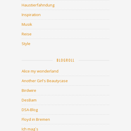
Haustierfahndung
Inspiration
Musik
Reise
Style
BLOGROLL
Alice my wonderland
Another Girl's Beautycase
Birdwire
DesBam
DSA-Blog
Floyd in Bremen
Ich mag´s