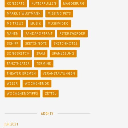
KONZERTE
KUTTERPULLEN
MAGDEBURG
MARKUS WUSTMANN
MISSING PETS
MS TREUE
MUSIK
MUSIKVIDEO
NÄHEN
PANDAPORTRAIT
PETERSWERDER
SCHIFF
SKETCHNOTE
SKETCHNOTES
SONGSKETCH
SPAM
SPAMLESUNG
TANZTHEATER
TERMINE
THEATER BREMEN
VERANSTALTUNGEN
WESER
WOCHENENDE
WOCHENENDTIPPS
ZETTEL
ARCHIV
Juli 2021