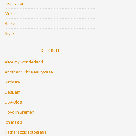
Inspiration
Musik
Reise
Style
BLOGROLL
Alice my wonderland
Another Girl's Beautycase
Birdwire
DesBam
DSA-Blog
Floyd in Bremen
Ich mag´s
Katharazzis Fotografie