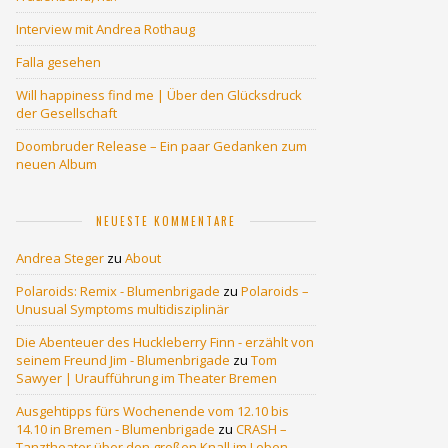
Interview mit Andrea Rothaug
Falla gesehen
Will happiness find me | Über den Glücksdruck
der Gesellschaft
Doombruder Release – Ein paar Gedanken zum
neuen Album
NEUESTE KOMMENTARE
Andrea Steger
zu
About
Polaroids: Remix - Blumenbrigade
zu
Polaroids –
Unusual Symptoms multidisziplinär
Die Abenteuer des Huckleberry Finn - erzählt von
seinem Freund Jim - Blumenbrigade
zu
Tom
Sawyer | Uraufführung im Theater Bremen
Ausgehtipps fürs Wochenende vom 12.10 bis
14.10 in Bremen - Blumenbrigade
zu
CRASH –
Tanztheater über den großen Knall im Leben