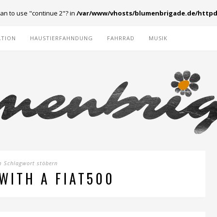
ean to use "continue 2"? in
/var/www/vhosts/blumenbrigade.de/httpd
ATION
HAUSTIERFAHNDUNG
FAHRRAD
MUSIK
m Schlagwort stöbern
 WITH A FIAT500