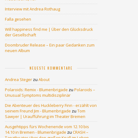
Interview mit Andrea Rothaug
Falla gesehen
Will happiness find me | Über den Glücksdruck
der Gesellschaft
Doombruder Release – Ein paar Gedanken zum
neuen Album
NEUESTE KOMMENTARE
Andrea Steger
zu
About
Polaroids: Remix - Blumenbrigade
zu
Polaroids –
Unusual Symptoms multidisziplinär
Die Abenteuer des Huckleberry Finn - erzählt von
seinem Freund Jim - Blumenbrigade
zu
Tom
Sawyer | Uraufführung im Theater Bremen
Ausgehtipps fürs Wochenende vom 12.10 bis
14.10 in Bremen - Blumenbrigade
zu
CRASH –
Tanztheater über den großen Knall im Leben