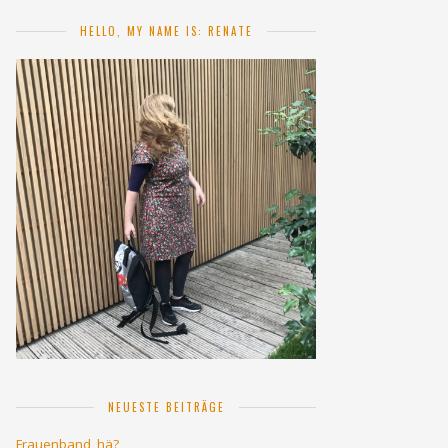
HELLO, MY NAME IS: RENATE
NEUESTE BEITRÄGE
Frauenband, hä?