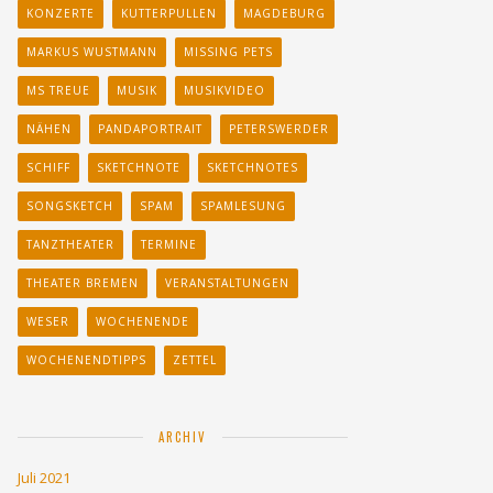
KONZERTE
KUTTERPULLEN
MAGDEBURG
MARKUS WUSTMANN
MISSING PETS
MS TREUE
MUSIK
MUSIKVIDEO
NÄHEN
PANDAPORTRAIT
PETERSWERDER
SCHIFF
SKETCHNOTE
SKETCHNOTES
SONGSKETCH
SPAM
SPAMLESUNG
TANZTHEATER
TERMINE
THEATER BREMEN
VERANSTALTUNGEN
WESER
WOCHENENDE
WOCHENENDTIPPS
ZETTEL
ARCHIV
Juli 2021