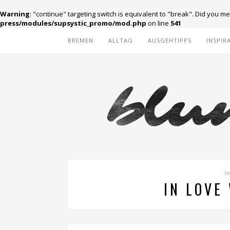
Warning
: "continue" targeting switch is equivalent to "break". Did you m
press/modules/supsystic_promo/mod.php
on line
541
BREMEN
ALLTAG
AUSGEHTIPPS
INSPIR
I
IN LOVE