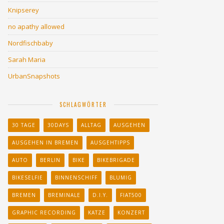
Knipserey
no apathy allowed
Nordfischbaby
Sarah Maria
UrbanSnapshots
SCHLAGWÖRTER
30 TAGE
30DAYS
ALLTAG
AUSGEHEN
AUSGEHEN IN BREMEN
AUSGEHTIPPS
AUTO
BERLIN
BIKE
BIKEBRIGADE
BIKESELFIE
BINNENSCHIFF
BLUMIG
BREMEN
BREMINALE
D.I.Y.
FIAT500
GRAPHIC RECORDING
KATZE
KONZERT