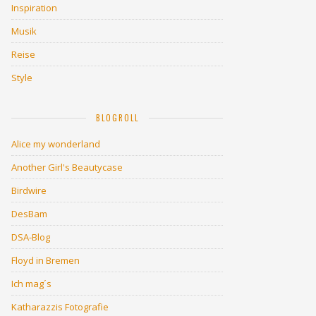
Inspiration
Musik
Reise
Style
BLOGROLL
Alice my wonderland
Another Girl's Beautycase
Birdwire
DesBam
DSA-Blog
Floyd in Bremen
Ich mag´s
Katharazzis Fotografie