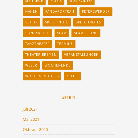
MS TREUE
MUSIK
MUSIKVIDEO
NÄHEN
PANDAPORTRAIT
PETERSWERDER
SCHIFF
SKETCHNOTE
SKETCHNOTES
SONGSKETCH
SPAM
SPAMLESUNG
TANZTHEATER
TERMINE
THEATER BREMEN
VERANSTALTUNGEN
WESER
WOCHENENDE
WOCHENENDTIPPS
ZETTEL
ARCHIV
Juli 2021
Mai 2021
Oktober 2020