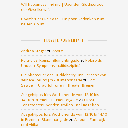
Will happiness find me | Über den Glücksdruck
der Gesellschaft
Doombruder Release – Ein paar Gedanken zum
neuen Album
NEUESTE KOMMENTARE
Andrea Steger
zu
About
Polaroids: Remix - Blumenbrigade
zu
Polaroids –
Unusual Symptoms multidisziplinär
Die Abenteuer des Huckleberry Finn - erzählt von
seinem Freund Jim - Blumenbrigade
zu
Tom
Sawyer | Uraufführung im Theater Bremen
Ausgehtipps fürs Wochenende vom 12.10 bis
14.10 in Bremen - Blumenbrigade
zu
CRASH –
Tanztheater über den großen Knall im Leben
Ausgehtipps fürs Wochenende vom 12.10 bi 14.10
in Bremen - Blumenbrigade
zu
Amour – Zandwijk
und Akika