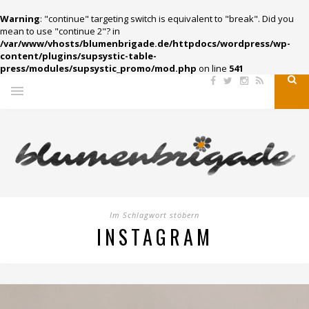
Warning
: "continue" targeting switch is equivalent to "break". Did you
mean to use "continue 2"? in
/var/www/vhosts/blumenbrigade.de/httpdocs/wordpress/wp-
content/plugins/supsystic-table-
press/modules/supsystic_promo/mod.php
on line
541
Im Schlagwort stöbern
INSTAGRAM