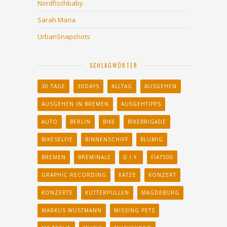
Nordfischbaby
Sarah Maria
UrbanSnapshots
SCHLAGWÖRTER
30 TAGE
30DAYS
ALLTAG
AUSGEHEN
AUSGEHEN IN BREMEN
AUSGEHTIPPS
AUTO
BERLIN
BIKE
BIKEBRIGADE
BIKESELFIE
BINNENSCHIFF
BLUMIG
BREMEN
BREMINALE
D.I.Y.
FIAT500
GRAPHIC RECORDING
KATZE
KONZERT
KONZERTE
KUTTERPULLEN
MAGDEBURG
MARKUS WUSTMANN
MISSING PETS