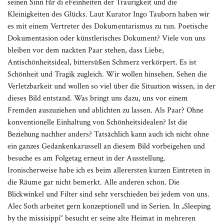
seinen Sinn für di eFeinheiten der Traurigkeit und die
Kleinigkeiten des Glücks. Laut Kurator Ingo Tauborn haben wir
es mit einem Vertreter des Dokumentarismus zu tun. Poetische
Dokumentasion oder künstlerisches Dokument? Viele von uns
bleiben vor dem nackten Paar stehen, dass Liebe,
Antischönheitsideal, bittersüßen Schmerz verkörpert. Es ist
Schönheit und Tragik zugleich. Wir wollen hinsehen. Sehen die
Verletzbarkeit und wollen so viel über die Situation wissen, in der
dieses Bild entstand. Was bringt uns dazu, uns vor einem
Fremden auszuziehen und ablichten zu lassen. Als Paar? Ohne
konventionelle Einhaltung von Schönheitsidealen? Ist die
Beziehung nachher anders? Tatsächlich kann auch ich nicht ohne
ein ganzes Gedankenkarussell an diesem Bild vorbeigehen und
besuche es am Folgetag erneut in der Ausstellung.
Ironischerweise habe ich es beim allerersten kurzen Eintreten in
die Räume gar nicht bemerkt. Alle anderen schon. Die
Blickwinkel und Filter sind sehr verschieden bei jedem von uns.
Alec Soth arbeitet gern konzeptionell und in Serien. In „Sleeping
by the missisippi“ besucht er seine alte Heimat in mehreren