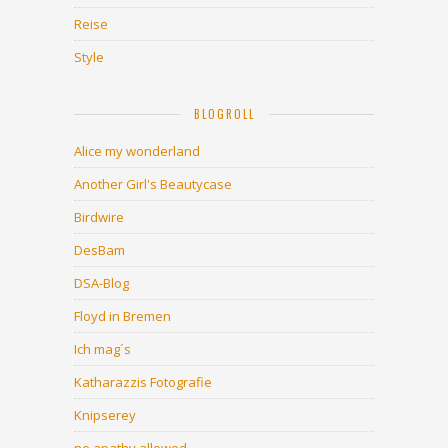
Reise
Style
BLOGROLL
Alice my wonderland
Another Girl's Beautycase
Birdwire
DesBam
DSA-Blog
Floyd in Bremen
Ich mag´s
Katharazzis Fotografie
Knipserey
no apathy allowed