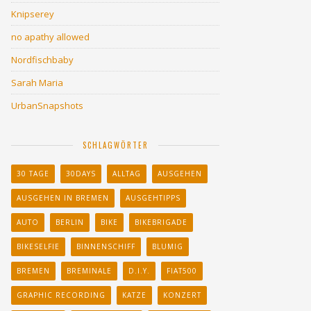
Knipserey
no apathy allowed
Nordfischbaby
Sarah Maria
UrbanSnapshots
SCHLAGWÖRTER
30 TAGE
30DAYS
ALLTAG
AUSGEHEN
AUSGEHEN IN BREMEN
AUSGEHTIPPS
AUTO
BERLIN
BIKE
BIKEBRIGADE
BIKESELFIE
BINNENSCHIFF
BLUMIG
BREMEN
BREMINALE
D.I.Y.
FIAT500
GRAPHIC RECORDING
KATZE
KONZERT