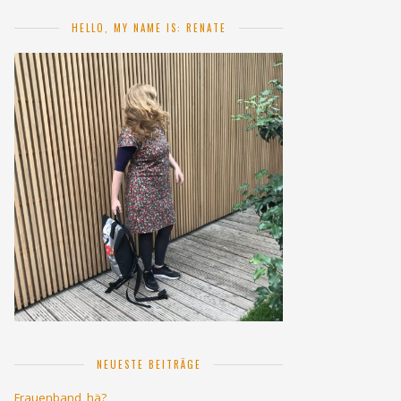
HELLO, MY NAME IS: RENATE
NEUESTE BEITRÄGE
Frauenband, hä?