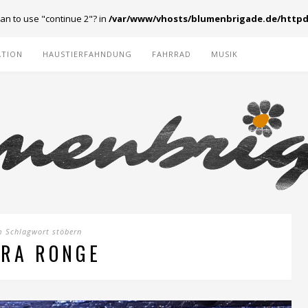
ean to use "continue 2"? in
/var/www/vhosts/blumenbrigade.de/httpd
ATION
HAUSTIERFAHNDUNG
FAHRRAD
MUSIK
m Schlagwort stöbern
RA RONGE