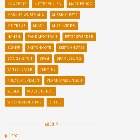
KONZERTE
KUTTERPULLEN
MAGDEBURG
MARKUS WUSTMANN
MISSING PETS
MS TREUE
MUSIK
MUSIKVIDEO
NÄHEN
PANDAPORTRAIT
PETERSWERDER
SCHIFF
SKETCHNOTE
SKETCHNOTES
SONGSKETCH
SPAM
SPAMLESUNG
TANZTHEATER
TERMINE
THEATER BREMEN
VERANSTALTUNGEN
WESER
WOCHENENDE
WOCHENENDTIPPS
ZETTEL
ARCHIV
Juli 2021