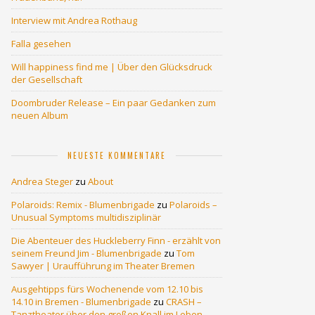
Interview mit Andrea Rothaug
Falla gesehen
Will happiness find me | Über den Glücksdruck
der Gesellschaft
Doombruder Release – Ein paar Gedanken zum
neuen Album
NEUESTE KOMMENTARE
Andrea Steger
zu
About
Polaroids: Remix - Blumenbrigade
zu
Polaroids –
Unusual Symptoms multidisziplinär
Die Abenteuer des Huckleberry Finn - erzählt von
seinem Freund Jim - Blumenbrigade
zu
Tom
Sawyer | Uraufführung im Theater Bremen
Ausgehtipps fürs Wochenende vom 12.10 bis
14.10 in Bremen - Blumenbrigade
zu
CRASH –
Tanztheater über den großen Knall im Leben