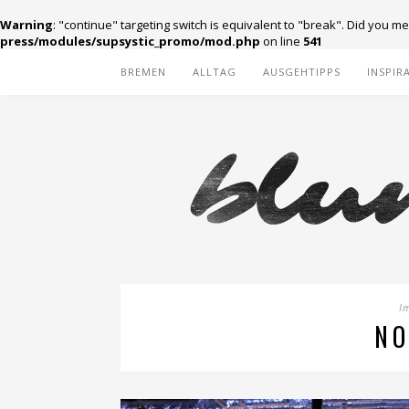
Warning
: "continue" targeting switch is equivalent to "break". Did you m
press/modules/supsystic_promo/mod.php
on line
541
BREMEN
ALLTAG
AUSGEHTIPPS
INSPIR
I
NO