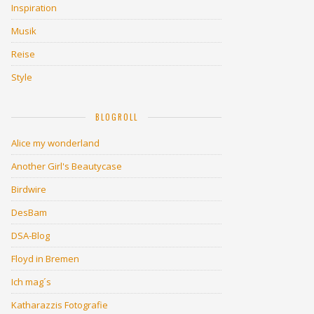
Inspiration
Musik
Reise
Style
BLOGROLL
Alice my wonderland
Another Girl's Beautycase
Birdwire
DesBam
DSA-Blog
Floyd in Bremen
Ich mag´s
Katharazzis Fotografie