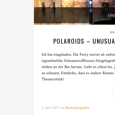
Und
BR
POLAROIDS – UNUSUA
Ich bin eingeladen. Die Party startet ab siebe
irgendwelche Schaumstoffkissen-Sitzgelegenh
stehen an der Bar herum. Geht es schon los. J
zu schauen. Entdecke, dass es andere Räume 
Theaterstück!
9. April 2017 von
Blumenbrigadière