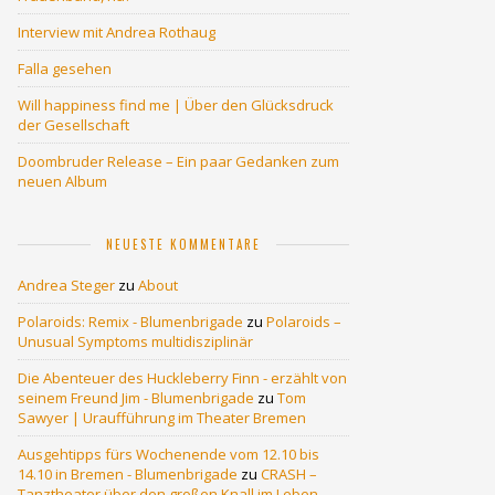
Interview mit Andrea Rothaug
Falla gesehen
Will happiness find me | Über den Glücksdruck
der Gesellschaft
Doombruder Release – Ein paar Gedanken zum
neuen Album
NEUESTE KOMMENTARE
Andrea Steger
zu
About
Polaroids: Remix - Blumenbrigade
zu
Polaroids –
Unusual Symptoms multidisziplinär
Die Abenteuer des Huckleberry Finn - erzählt von
seinem Freund Jim - Blumenbrigade
zu
Tom
Sawyer | Uraufführung im Theater Bremen
Ausgehtipps fürs Wochenende vom 12.10 bis
14.10 in Bremen - Blumenbrigade
zu
CRASH –
Tanztheater über den großen Knall im Leben