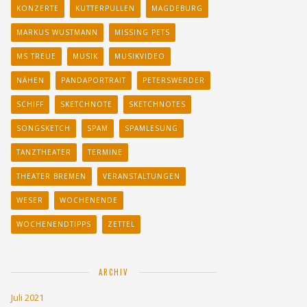
KONZERTE
KUTTERPULLEN
MAGDEBURG
MARKUS WUSTMANN
MISSING PETS
MS TREUE
MUSIK
MUSIKVIDEO
NÄHEN
PANDAPORTRAIT
PETERSWERDER
SCHIFF
SKETCHNOTE
SKETCHNOTES
SONGSKETCH
SPAM
SPAMLESUNG
TANZTHEATER
TERMINE
THEATER BREMEN
VERANSTALTUNGEN
WESER
WOCHENENDE
WOCHENENDTIPPS
ZETTEL
ARCHIV
Juli 2021