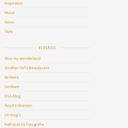
Inspiration
Musik
Reise
Style
BLOGROLL
Alice my wonderland
Another Girl's Beautycase
Birdwire
DesBam
DSA-Blog
Floyd in Bremen
Ich mag´s
Katharazzis Fotografie