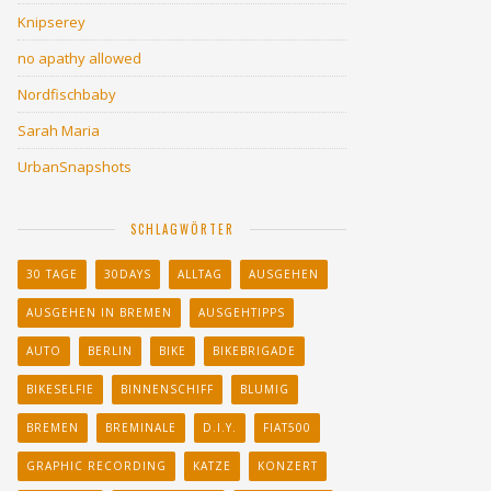
Knipserey
no apathy allowed
Nordfischbaby
Sarah Maria
UrbanSnapshots
SCHLAGWÖRTER
30 TAGE
30DAYS
ALLTAG
AUSGEHEN
AUSGEHEN IN BREMEN
AUSGEHTIPPS
AUTO
BERLIN
BIKE
BIKEBRIGADE
BIKESELFIE
BINNENSCHIFF
BLUMIG
BREMEN
BREMINALE
D.I.Y.
FIAT500
GRAPHIC RECORDING
KATZE
KONZERT