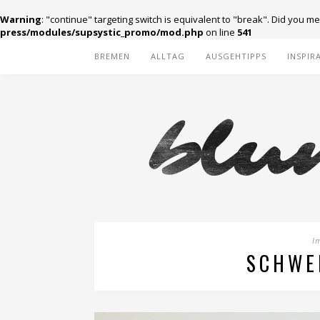
Warning
: "continue" targeting switch is equivalent to "break". Did you m
press/modules/supsystic_promo/mod.php
on line
541
BREMEN
ALLTAG
AUSGEHTIPPS
INSPIR
I
SCHWE