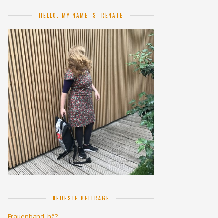
HELLO, MY NAME IS: RENATE
NEUESTE BEITRÄGE
Frauenband, hä?