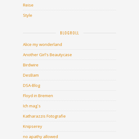
Reise
Style
BLOGROLL
Alice my wonderland
Another Girl's Beautycase
Birdwire
DesBam
DSA-Blog
Floyd in Bremen
Ich mag´s
Katharazzis Fotografie
Knipserey
no apathy allowed