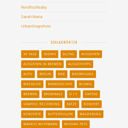
Nordfischbaby
Sarah Maria
UrbanSnapshots
SCHLAGWÖRTER
30 TAGE
30DAYS
ALLTAG
AUSGEHEN
AUSGEHEN IN BREMEN
AUSGEHTIPPS
AUTO
BERLIN
BIKE
BIKEBRIGADE
BIKESELFIE
BINNENSCHIFF
BLUMIG
BREMEN
BREMINALE
D.I.Y.
FIAT500
GRAPHIC RECORDING
KATZE
KONZERT
KONZERTE
KUTTERPULLEN
MAGDEBURG
MARKUS WUSTMANN
MISSING PETS