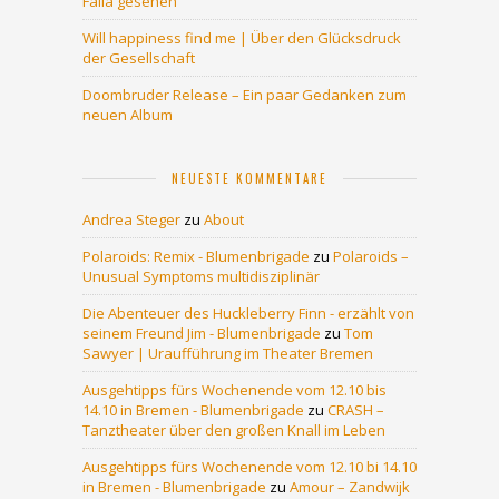
Falla gesehen
Will happiness find me | Über den Glücksdruck
der Gesellschaft
Doombruder Release – Ein paar Gedanken zum
neuen Album
NEUESTE KOMMENTARE
Andrea Steger
zu
About
Polaroids: Remix - Blumenbrigade
zu
Polaroids –
Unusual Symptoms multidisziplinär
Die Abenteuer des Huckleberry Finn - erzählt von
seinem Freund Jim - Blumenbrigade
zu
Tom
Sawyer | Uraufführung im Theater Bremen
Ausgehtipps fürs Wochenende vom 12.10 bis
14.10 in Bremen - Blumenbrigade
zu
CRASH –
Tanztheater über den großen Knall im Leben
Ausgehtipps fürs Wochenende vom 12.10 bi 14.10
in Bremen - Blumenbrigade
zu
Amour – Zandwijk