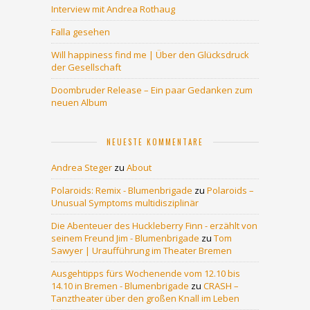
Interview mit Andrea Rothaug
Falla gesehen
Will happiness find me | Über den Glücksdruck
der Gesellschaft
Doombruder Release – Ein paar Gedanken zum
neuen Album
NEUESTE KOMMENTARE
Andrea Steger
zu
About
Polaroids: Remix - Blumenbrigade
zu
Polaroids –
Unusual Symptoms multidisziplinär
Die Abenteuer des Huckleberry Finn - erzählt von
seinem Freund Jim - Blumenbrigade
zu
Tom
Sawyer | Uraufführung im Theater Bremen
Ausgehtipps fürs Wochenende vom 12.10 bis
14.10 in Bremen - Blumenbrigade
zu
CRASH –
Tanztheater über den großen Knall im Leben