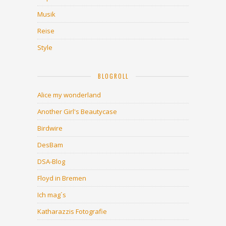
Musik
Reise
Style
BLOGROLL
Alice my wonderland
Another Girl's Beautycase
Birdwire
DesBam
DSA-Blog
Floyd in Bremen
Ich mag´s
Katharazzis Fotografie