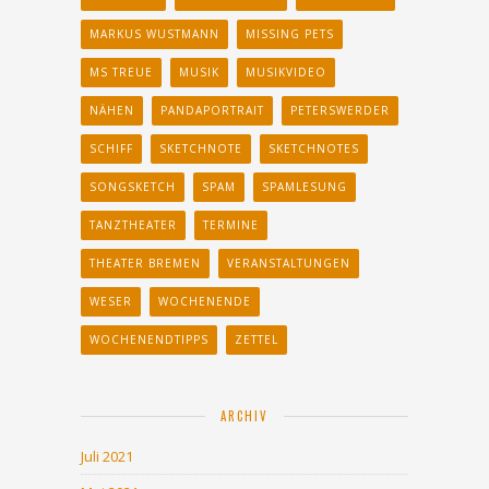
MARKUS WUSTMANN
MISSING PETS
MS TREUE
MUSIK
MUSIKVIDEO
NÄHEN
PANDAPORTRAIT
PETERSWERDER
SCHIFF
SKETCHNOTE
SKETCHNOTES
SONGSKETCH
SPAM
SPAMLESUNG
TANZTHEATER
TERMINE
THEATER BREMEN
VERANSTALTUNGEN
WESER
WOCHENENDE
WOCHENENDTIPPS
ZETTEL
ARCHIV
Juli 2021