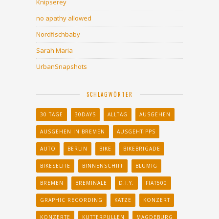
Knipserey
no apathy allowed
Nordfischbaby
Sarah Maria
UrbanSnapshots
SCHLAGWÖRTER
30 TAGE
30DAYS
ALLTAG
AUSGEHEN
AUSGEHEN IN BREMEN
AUSGEHTIPPS
AUTO
BERLIN
BIKE
BIKEBRIGADE
BIKESELFIE
BINNENSCHIFF
BLUMIG
BREMEN
BREMINALE
D.I.Y.
FIAT500
GRAPHIC RECORDING
KATZE
KONZERT
KONZERTE
KUTTERPULLEN
MAGDEBURG