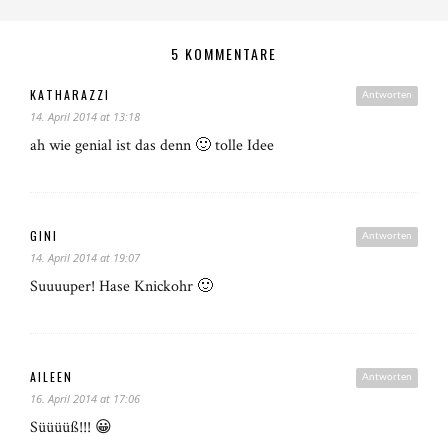
5 KOMMENTARE
KATHARAZZI
Antworten
14. April 2014 at 13:18
ah wie genial ist das denn 🙂 tolle Idee
GINI
Antworten
14. April 2014 at 19:07
Suuuuper! Hase Knickohr 🙂
AILEEN
Antworten
16. April 2014 at 17:06
Süüüüß!!! 😀