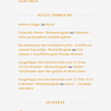
neuen Album
NEUESTE KOMMENTARE
Andrea Steger
zu
About
Polaroids: Remix - Blumenbrigade
zu
Polaroids –
Unusual Symptoms multidisziplinär
Die Abenteuer des Huckleberry Finn - erzählt von
seinem Freund Jim - Blumenbrigade
zu
Tom
Sawyer | Uraufführung im Theater Bremen
Ausgehtipps fürs Wochenende vom 12.10 bis
14.10 in Bremen - Blumenbrigade
zu
CRASH –
Tanztheater über den großen Knall im Leben
Ausgehtipps fürs Wochenende vom 12.10 bi 14.10
in Bremen - Blumenbrigade
zu
Amour – Zandwijk
und Akika
KATEGORIEN