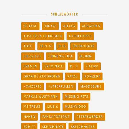
SCHLAGWÖRTER
30 TAGE
30DAYS
ALLTAG
AUSGEHEN
AUSGEHEN IN BREMEN
AUSGEHTIPPS
AUTO
BERLIN
BIKE
BIKEBRIGADE
BIKESELFIE
BINNENSCHIFF
BLUMIG
BREMEN
BREMINALE
D.I.Y.
FIAT500
GRAPHIC RECORDING
KATZE
KONZERT
KONZERTE
KUTTERPULLEN
MAGDEBURG
MARKUS WUSTMANN
MISSING PETS
MS TREUE
MUSIK
MUSIKVIDEO
NÄHEN
PANDAPORTRAIT
PETERSWERDER
SCHIFF
SKETCHNOTE
SKETCHNOTES