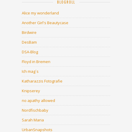
BLOGROLL
Alice my wonderland
Another Girl's Beautycase
Birdwire
DesBam
DSA-Blog
Floyd in Bremen
Ich mag´s
Katharazzis Fotografie
Knipserey
no apathy allowed
Nordfischbaby
Sarah Maria
UrbanSnapshots