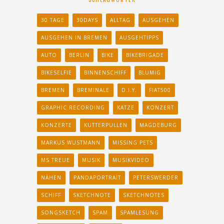
30 TAGE
30DAYS
ALLTAG
AUSGEHEN
AUSGEHEN IN BREMEN
AUSGEHTIPPS
AUTO
BERLIN
BIKE
BIKEBRIGADE
BIKESELFIE
BINNENSCHIFF
BLUMIG
BREMEN
BREMINALE
D.I.Y.
FIAT500
GRAPHIC RECORDING
KATZE
KONZERT
KONZERTE
KUTTERPULLEN
MAGDEBURG
MARKUS WUSTMANN
MISSING PETS
MS TREUE
MUSIK
MUSIKVIDEO
NÄHEN
PANDAPORTRAIT
PETERSWERDER
SCHIFF
SKETCHNOTE
SKETCHNOTES
SONGSKETCH
SPAM
SPAMLESUNG