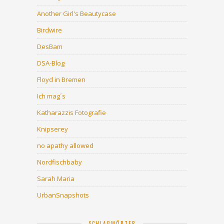
Another Girl's Beautycase
Birdwire
DesBam
DSA-Blog
Floyd in Bremen
Ich mag´s
Katharazzis Fotografie
Knipserey
no apathy allowed
Nordfischbaby
Sarah Maria
UrbanSnapshots
SCHLAGWÖRTER