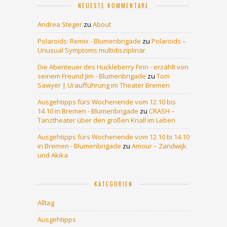
NEUESTE KOMMENTARE
Andrea Steger
zu
About
Polaroids: Remix - Blumenbrigade
zu
Polaroids –
Unusual Symptoms multidisziplinär
Die Abenteuer des Huckleberry Finn - erzählt von
seinem Freund Jim - Blumenbrigade
zu
Tom
Sawyer | Uraufführung im Theater Bremen
Ausgehtipps fürs Wochenende vom 12.10 bis
14.10 in Bremen - Blumenbrigade
zu
CRASH –
Tanztheater über den großen Knall im Leben
Ausgehtipps fürs Wochenende vom 12.10 bi 14.10
in Bremen - Blumenbrigade
zu
Amour – Zandwijk
und Akika
KATEGORIEN
Alltag
Ausgehtipps