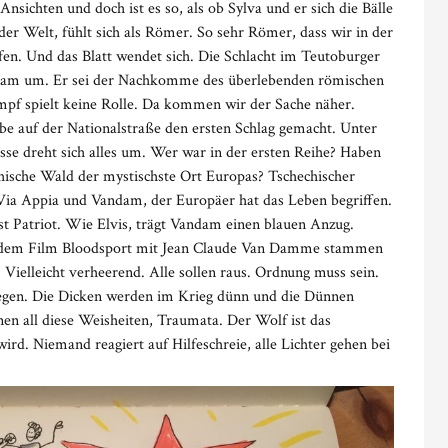
nsichten und doch ist es so, als ob Sylva und er sich die Bälle
der Welt, fühlt sich als Römer. So sehr Römer, dass wir in der
fen. Und das Blatt wendet sich. Die Schlacht im Teutoburger
ndam um. Er sei der Nachkomme des überlebenden römischen
ampf spielt keine Rolle. Da kommen wir der Sache näher.
be auf der Nationalstraße den ersten Schlag gemacht. Unter
se dreht sich alles um. Wer war in der ersten Reihe? Haben
chische Wald der mystischste Ort Europas? Tschechischer
e Via Appia und Vandam, der Europäer hat das Leben begriffen.
st Patriot. Wie Elvis, trägt Vandam einen blauen Anzug.
aus dem Film Bloodsport mit Jean Claude Van Damme stammen
 Vielleicht verheerend. Alle sollen raus. Ordnung muss sein.
riegen. Die Dicken werden im Krieg dünn und die Dünnen
nen all diese Weisheiten, Traumata. Der Wolf ist das
d. Niemand reagiert auf Hilfeschreie, alle Lichter gehen bei