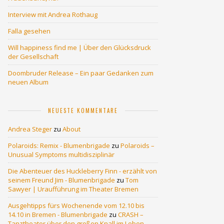
Interview mit Andrea Rothaug
Falla gesehen
Will happiness find me | Über den Glücksdruck
der Gesellschaft
Doombruder Release – Ein paar Gedanken zum
neuen Album
NEUESTE KOMMENTARE
Andrea Steger
zu
About
Polaroids: Remix - Blumenbrigade
zu
Polaroids –
Unusual Symptoms multidisziplinär
Die Abenteuer des Huckleberry Finn - erzählt von
seinem Freund Jim - Blumenbrigade
zu
Tom
Sawyer | Uraufführung im Theater Bremen
Ausgehtipps fürs Wochenende vom 12.10 bis
14.10 in Bremen - Blumenbrigade
zu
CRASH –
Tanztheater über den großen Knall im Leben