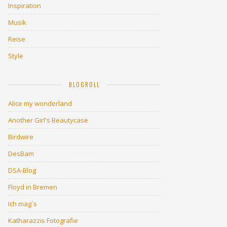
Inspiration
Musik
Reise
Style
BLOGROLL
Alice my wonderland
Another Girl's Beautycase
Birdwire
DesBam
DSA-Blog
Floyd in Bremen
Ich mag´s
Katharazzis Fotografie