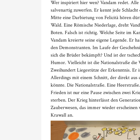
Wer inspiriert hier wen? Vandam redet. Alle A
salvenartig zuwerfen. Er kennt jede Schlacht 
Mitte eine Darbietung von Felicità hören dür
Wald. Eine Römische Niederlage, dreht Va
Boten. Falsch ist richtig. Welche Seite im K
Vandam kreierte seine eigene Legende. Er ha
den Demonstranten. Im Laufe der Geschehnis
sich die Brüder bekämpft? Und ist der tsche
Humor. Vielleicht ist die Nationalstraße di
Zweihundert Liegestütze der Erkenntnis. Er i
Allerdings mit einem Schnitt, der direkt 
könnte. Die Nationalstraße. Eine Heerstraße.
Frieden ist nur eine Pause zwischen zwei K
sterben. Der Krieg hinterlässt den Generatio
Zauberwesen, das immer wieder erscheinen wir
Krawall an.