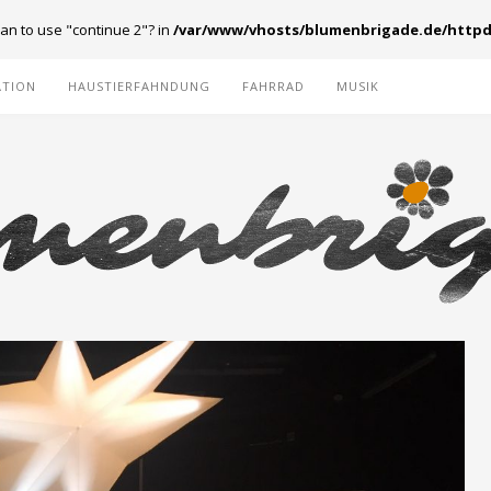
ean to use "continue 2"? in
/var/www/vhosts/blumenbrigade.de/httpd
ATION
HAUSTIERFAHNDUNG
FAHRRAD
MUSIK