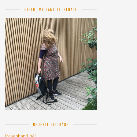
HELLO, MY NAME IS: RENATE
NEUESTE BEITRÄGE
Frauenband, hä?