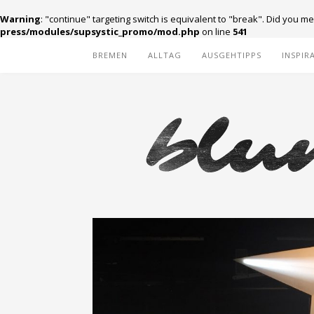
Warning
: "continue" targeting switch is equivalent to "break". Did you m
press/modules/supsystic_promo/mod.php
on line
541
BREMEN
ALLTAG
AUSGEHTIPPS
INSPIR