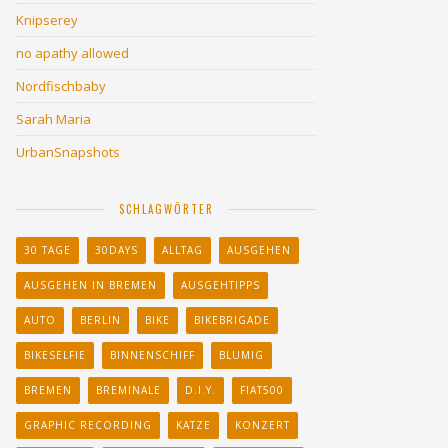
Knipserey
no apathy allowed
Nordfischbaby
Sarah Maria
UrbanSnapshots
SCHLAGWÖRTER
30 TAGE
30DAYS
ALLTAG
AUSGEHEN
AUSGEHEN IN BREMEN
AUSGEHTIPPS
AUTO
BERLIN
BIKE
BIKEBRIGADE
BIKESELFIE
BINNENSCHIFF
BLUMIG
BREMEN
BREMINALE
D.I.Y.
FIAT500
GRAPHIC RECORDING
KATZE
KONZERT