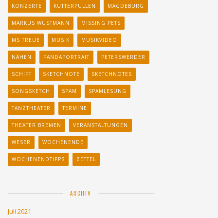
KONZERTE
KUTTERPULLEN
MAGDEBURG
MARKUS WUSTMANN
MISSING PETS
MS TREUE
MUSIK
MUSIKVIDEO
NÄHEN
PANDAPORTRAIT
PETERSWERDER
SCHIFF
SKETCHNOTE
SKETCHNOTES
SONGSKETCH
SPAM
SPAMLESUNG
TANZTHEATER
TERMINE
THEATER BREMEN
VERANSTALTUNGEN
WESER
WOCHENENDE
WOCHENENDTIPPS
ZETTEL
ARCHIV
Juli 2021