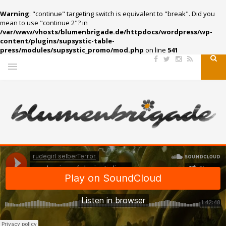
Warning
: "continue" targeting switch is equivalent to "break". Did you
mean to use "continue 2"? in
/var/www/vhosts/blumenbrigade.de/httpdocs/wordpress/wp-
content/plugins/supsystic-table-
press/modules/supsystic_promo/mod.php
on line
541