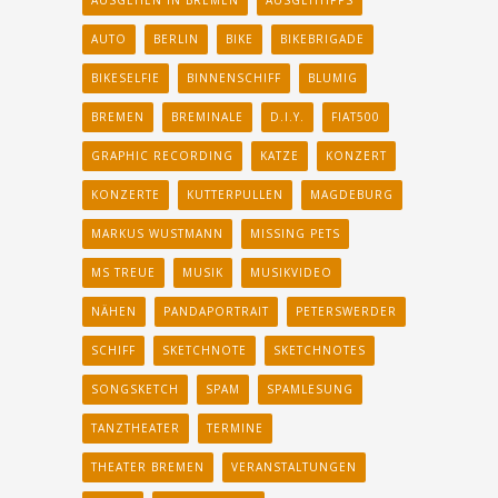
AUTO
BERLIN
BIKE
BIKEBRIGADE
BIKESELFIE
BINNENSCHIFF
BLUMIG
BREMEN
BREMINALE
D.I.Y.
FIAT500
GRAPHIC RECORDING
KATZE
KONZERT
KONZERTE
KUTTERPULLEN
MAGDEBURG
MARKUS WUSTMANN
MISSING PETS
MS TREUE
MUSIK
MUSIKVIDEO
NÄHEN
PANDAPORTRAIT
PETERSWERDER
SCHIFF
SKETCHNOTE
SKETCHNOTES
SONGSKETCH
SPAM
SPAMLESUNG
TANZTHEATER
TERMINE
THEATER BREMEN
VERANSTALTUNGEN