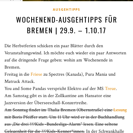
AUSGEHTIPPS
WOCHENEND-AUSGEHTIPPS FÜR
BREMEN | 29.9. – 1.10.17
Die Herbstferien schicken ein paar Blätter durch den
Veranstaltungswind. Ich möchte euch wieder ein paar Antworten
auf die dringende Frage geben: wohin am Wochenende in
Bremen.
Freitag in die
Friese
zu Spectres (Kanada), Pura Mania und
Matrack Attack.
You and Some Pandas verspricht Elektro auf der MS
Treue
.
Am Samstag gibt es in der Zollkantine am Hansator eine
Jazzversion der Überseeschall-Konzertreihe.
Am Sonntag findet im Thalia Bremen (Obernstraße) eine
Lesung
mit Boris Pfeiffer statt. Um 11 Uhr wird er in der Buchhandlung
aus „Die drei ???Kids -Bundesliga-Alarm“ lesen. Eine seltene
Gelegenheit für die ???Kids-Kenner*innen.
In der Schwankhalle