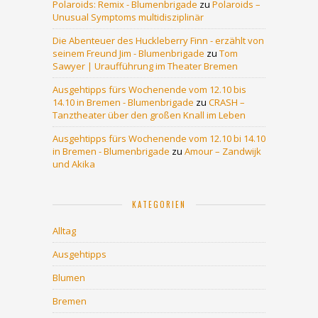
Polaroids: Remix - Blumenbrigade
zu
Polaroids –
Unusual Symptoms multidisziplinär
Die Abenteuer des Huckleberry Finn - erzählt von
seinem Freund Jim - Blumenbrigade
zu
Tom
Sawyer | Uraufführung im Theater Bremen
Ausgehtipps fürs Wochenende vom 12.10 bis
14.10 in Bremen - Blumenbrigade
zu
CRASH –
Tanztheater über den großen Knall im Leben
Ausgehtipps fürs Wochenende vom 12.10 bi 14.10
in Bremen - Blumenbrigade
zu
Amour – Zandwijk
und Akika
KATEGORIEN
Alltag
Ausgehtipps
Blumen
Bremen