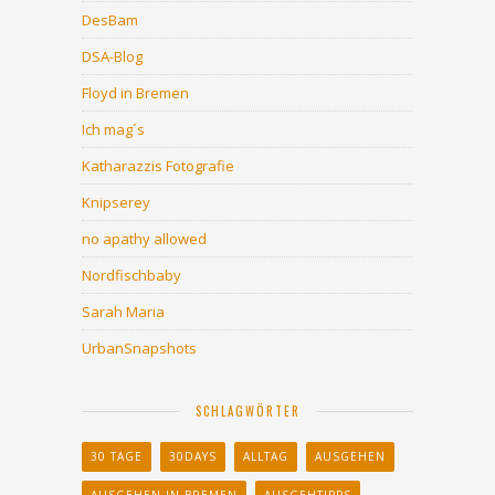
DesBam
DSA-Blog
Floyd in Bremen
Ich mag´s
Katharazzis Fotografie
Knipserey
no apathy allowed
Nordfischbaby
Sarah Maria
UrbanSnapshots
SCHLAGWÖRTER
30 TAGE
30DAYS
ALLTAG
AUSGEHEN
AUSGEHEN IN BREMEN
AUSGEHTIPPS