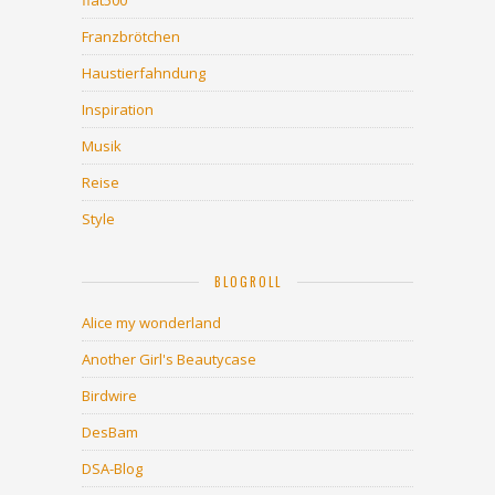
fiat500
Franzbrötchen
Haustierfahndung
Inspiration
Musik
Reise
Style
BLOGROLL
Alice my wonderland
Another Girl's Beautycase
Birdwire
DesBam
DSA-Blog