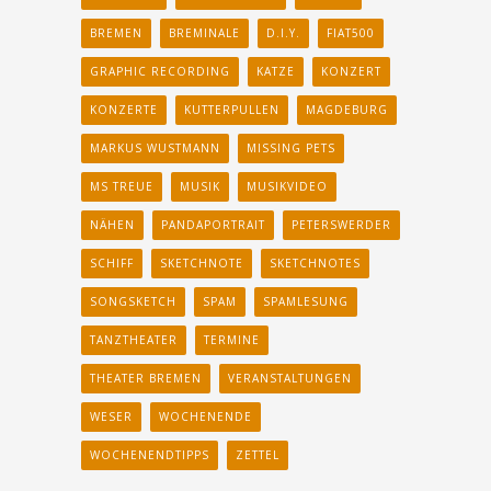
BREMEN
BREMINALE
D.I.Y.
FIAT500
GRAPHIC RECORDING
KATZE
KONZERT
KONZERTE
KUTTERPULLEN
MAGDEBURG
MARKUS WUSTMANN
MISSING PETS
MS TREUE
MUSIK
MUSIKVIDEO
NÄHEN
PANDAPORTRAIT
PETERSWERDER
SCHIFF
SKETCHNOTE
SKETCHNOTES
SONGSKETCH
SPAM
SPAMLESUNG
TANZTHEATER
TERMINE
THEATER BREMEN
VERANSTALTUNGEN
WESER
WOCHENENDE
WOCHENENDTIPPS
ZETTEL