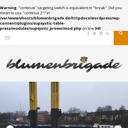
Warning
: "continue" targeting switch is equivalent to "break". Did you
mean to use "continue 2"? in
/var/www/vhosts/blumenbrigade.de/httpdocs/wordpress/wp-
content/plugins/supsystic-table-
press/modules/supsystic_promo/mod.php
on line
541