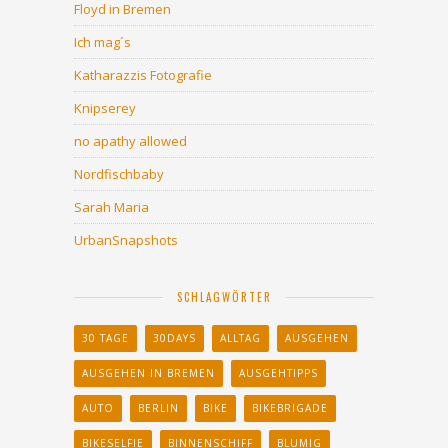
Floyd in Bremen
Ich mag´s
Katharazzis Fotografie
Knipserey
no apathy allowed
Nordfischbaby
Sarah Maria
UrbanSnapshots
SCHLAGWÖRTER
30 TAGE
30DAYS
ALLTAG
AUSGEHEN
AUSGEHEN IN BREMEN
AUSGEHTIPPS
AUTO
BERLIN
BIKE
BIKEBRIGADE
BIKESELFIE
BINNENSCHIFF
BLUMIG