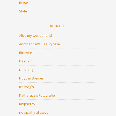
Reise
Style
BLOGROLL
Alice my wonderland
Another Girl's Beautycase
Birdwire
DesBam
DSA-Blog
Floyd in Bremen
Ich mag´s
Katharazzis Fotografie
Knipserey
no apathy allowed