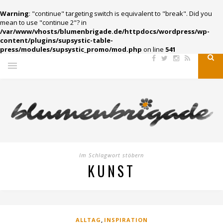
Warning
: "continue" targeting switch is equivalent to "break". Did you
mean to use "continue 2"? in
/var/www/vhosts/blumenbrigade.de/httpdocs/wordpress/wp-
content/plugins/supsystic-table-
press/modules/supsystic_promo/mod.php
on line
541
Im Schlagwort stöbern
KUNST
,
ALLTAG
INSPIRATION