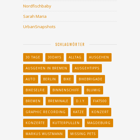
Nordfischbaby
Sarah Maria
UrbanSnapshots
SCHLAGWÖRTER
30 TAGE
30DAYS
ALLTAG
AUSGEHEN
AUSGEHEN IN BREMEN
AUSGEHTIPPS
AUTO
BERLIN
BIKE
BIKEBRIGADE
BIKESELFIE
BINNENSCHIFF
BLUMIG
BREMEN
BREMINALE
D.I.Y.
FIAT500
GRAPHIC RECORDING
KATZE
KONZERT
KONZERTE
KUTTERPULLEN
MAGDEBURG
MARKUS WUSTMANN
MISSING PETS