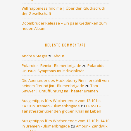
Will happiness find me | Über den Glücksdruck
der Gesellschaft
Doombruder Release – Ein paar Gedanken zum
neuen Album
NEUESTE KOMMENTARE
Andrea Steger
zu
About
Polaroids: Remix - Blumenbrigade
zu
Polaroids –
Unusual Symptoms multidisziplinär
Die Abenteuer des Huckleberry Finn - erzählt von
seinem Freund Jim - Blumenbrigade
zu
Tom
Sawyer | Uraufführung im Theater Bremen
Ausgehtipps fürs Wochenende vom 12.10 bis
14.10 in Bremen - Blumenbrigade
zu
CRASH –
Tanztheater über den großen Knall im Leben
Ausgehtipps fürs Wochenende vom 12.10 bi 14.10
in Bremen - Blumenbrigade
zu
Amour – Zandwijk